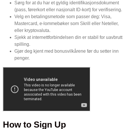
Sørg for at du har et gyldig identifikasjonsdokument
(pass, førerkort eller nasjonalt ID-kort) for verifisering.
Velg en betalingsmetode som passer deg: Visa,
Mastercard, e-lommebøker som Skrill eller Neteller,
eller kryptovaluta.
Sjekk at internettforbindelsen din er stabil for uavbrutt
spilling.
Gjør deg kjent med bonusvilkårene før du setter inn
penger.
How to Sign Up