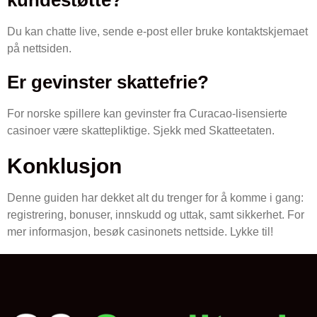
Du kan chatte live, sende e-post eller bruke kontaktskjemaet
på nettsiden.
Er gevinster skattefrie?
For norske spillere kan gevinster fra Curacao-lisensierte
casinoer være skattepliktige. Sjekk med Skatteetaten.
Konklusjon
Denne guiden har dekket alt du trenger for å komme i gang:
registrering, bonuser, innskudd og uttak, samt sikkerhet. For
mer informasjon, besøk casinonets nettside. Lykke til!