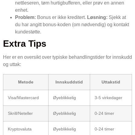
nettleseren, tøm hurtigbufferen, eller prøv en annen
enhet.
Problem:
Bonus er ikke kreditert.
Løsning:
Sjekk at
du har angitt bonus-koden (om nødvendig) og kontakt
kundestøtte.
Extra Tips
Her er en oversikt over typiske behandlingstider for innskudd
og uttak:
Metode
Innskuddstid
Uttakstid
Visa/Mastercard
Øyeblikkelig
3-5 virkedager
Skrill/Neteller
Øyeblikkelig
0-24 timer
Kryptovaluta
Øyeblikkelig
0-24 timer