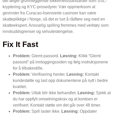
det følger grunnleggende sikkerhetsstandarder som SSL-
kryptering og KYC-prosedyrer. Vær oppmerksom at
gevinster fra Curacao-lisensierte casinoer kan være
skattepliktige i Norge, så det er lurt å rådføre seg med en
skatteekspert. Ansvarlig spilling fremmes med verktøy som
innskuddsgrenser og selvutestengelse.
Fix It Fast
Problem:
Glemt passord.
Løsning:
Klikk “Glemt
passord” på innloggingssiden og følg instruksjonene
for å tilbakestille.
Problem:
Verifisering henter.
Løsning:
Kontakt
kundestøtte og last opp dokumentene på nytt i bedre
kvalitet.
Problem:
Uttak blir ikke behandlet.
Løsning:
Sjekk at
du har oppfylt omsetningskrav og at kontoen er
verifisert. Kontakt støtte om det går over 48 timer.
Problem:
Spill laster ikke.
Løsning:
Oppdater