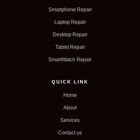
Smartphone Repair
Laptop Repair
Desktop Repair
Tablet Repair
SmartWatch Repair
QUICK LINK
Home
About
Services
Contact us