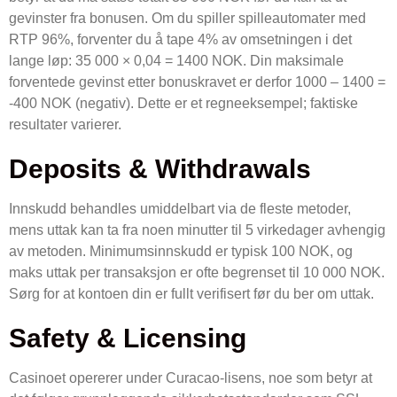
gevinster fra bonusen. Om du spiller spilleautomater med
RTP 96%, forventer du å tape 4% av omsetningen i det
lange løp: 35 000 × 0,04 = 1400 NOK. Din maksimale
forventede gevinst etter bonuskravet er derfor 1000 – 1400 =
-400 NOK (negativ). Dette er et regneeksempel; faktiske
resultater varierer.
Deposits & Withdrawals
Innskudd behandles umiddelbart via de fleste metoder,
mens uttak kan ta fra noen minutter til 5 virkedager avhengig
av metoden. Minimumsinnskudd er typisk 100 NOK, og
maks uttak per transaksjon er ofte begrenset til 10 000 NOK.
Sørg for at kontoen din er fullt verifisert før du ber om uttak.
Safety & Licensing
Casinoet opererer under Curacao-lisens, noe som betyr at