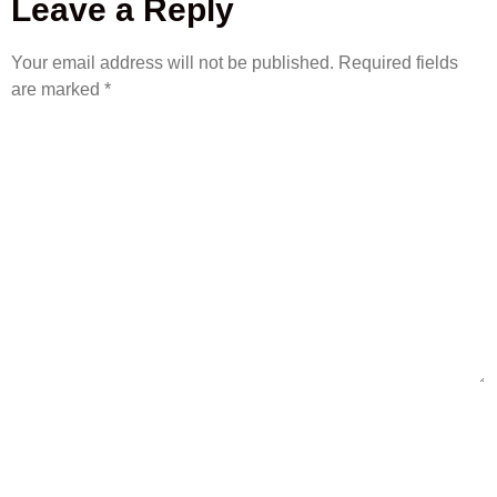
Leave a Reply
Your email address will not be published.
Required fields
are marked
*
COMMENT
*
NAME
*