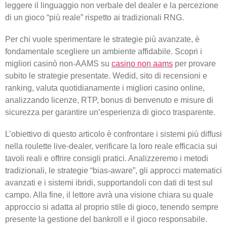
leggere il linguaggio non verbale del dealer e la percezione
di un gioco “più reale” rispetto ai tradizionali RNG.
Per chi vuole sperimentare le strategie più avanzate, è
fondamentale scegliere un ambiente affidabile. Scopri i
migliori casinò non‑AAMS su
casino non aams
per provare
subito le strategie presentate. Wedid, sito di recensioni e
ranking, valuta quotidianamente i migliori casino online,
analizzando licenze, RTP, bonus di benvenuto e misure di
sicurezza per garantire un’esperienza di gioco trasparente.
L’obiettivo di questo articolo è confrontare i sistemi più diffusi
nella roulette live‑dealer, verificare la loro reale efficacia sui
tavoli reali e offrire consigli pratici. Analizzeremo i metodi
tradizionali, le strategie “bias‑aware”, gli approcci matematici
avanzati e i sistemi ibridi, supportandoli con dati di test sul
campo. Alla fine, il lettore avrà una visione chiara su quale
approccio si adatta al proprio stile di gioco, tenendo sempre
presente la gestione del bankroll e il gioco responsabile.