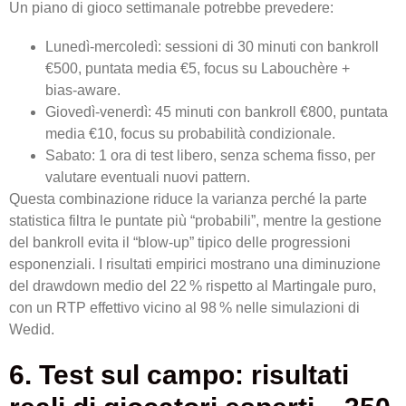
Un piano di gioco settimanale potrebbe prevedere:
Lunedì‑mercoledì: sessioni di 30 minuti con bankroll
€500, puntata media €5, focus su Labouchère +
bias‑aware.
Giovedì‑venerdì: 45 minuti con bankroll €800, puntata
media €10, focus su probabilità condizionale.
Sabato: 1 ora di test libero, senza schema fisso, per
valutare eventuali nuovi pattern.
Questa combinazione riduce la varianza perché la parte
statistica filtra le puntate più “probabili”, mentre la gestione
del bankroll evita il “blow‑up” tipico delle progressioni
esponenziali. I risultati empirici mostrano una diminuzione
del drawdown medio del 22 % rispetto al Martingale puro,
con un RTP effettivo vicino al 98 % nelle simulazioni di
Wedid.
6. Test sul campo: risultati