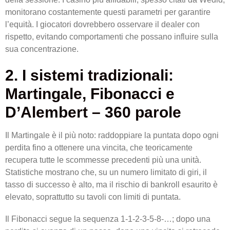
monitorano costantemente questi parametri per garantire
l’equità. I giocatori dovrebbero osservare il dealer con
rispetto, evitando comportamenti che possano influire sulla
sua concentrazione.
2. I sistemi tradizionali:
Martingale, Fibonacci e
D’Alembert – 360 parole
Il Martingale è il più noto: raddoppiare la puntata dopo ogni
perdita fino a ottenere una vincita, che teoricamente
recupera tutte le scommesse precedenti più una unità.
Statistiche mostrano che, su un numero limitato di giri, il
tasso di successo è alto, ma il rischio di bankroll esaurito è
elevato, soprattutto su tavoli con limiti di puntata.
Il Fibonacci segue la sequenza 1‑1‑2‑3‑5‑8‑…; dopo una