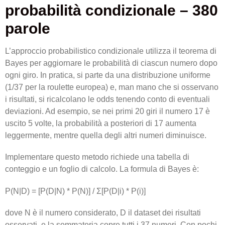
probabilità condizionale – 380
parole
L’approccio probabilistico condizionale utilizza il teorema di
Bayes per aggiornare le probabilità di ciascun numero dopo
ogni giro. In pratica, si parte da una distribuzione uniforme
(1/37 per la roulette europea) e, man mano che si osservano
i risultati, si ricalcolano le odds tenendo conto di eventuali
deviazioni. Ad esempio, se nei primi 20 giri il numero 17 è
uscito 5 volte, la probabilità a posteriori di 17 aumenta
leggermente, mentre quella degli altri numeri diminuisce.
Implementare questo metodo richiede una tabella di
conteggio e un foglio di calcolo. La formula di Bayes è:
P(N|D) = [P(D|N) * P(N)] / Σ[P(D|i) * P(i)]
dove N è il numero considerato, D il dataset dei risultati
osservati, e la sommatoria copre tutti i 37 numeri. Con pochi