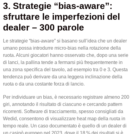
3. Strategie “bias‑aware”:
sfruttare le imperfezioni del
dealer – 300 parole
Le strategie “bias‑aware” si basano sull’idea che un dealer
umano possa introdurre micro‑bias nella rotazione della
ruota. Alcuni giocatori hanno osservato che, dopo una serie
di lanci, la pallina tende a fermarsi più frequentemente in
una zona specifica del tavolo, ad esempio tra 0 e 3. Questa
tendenza può derivare da una leggera inclinazione della
ruota o da una costante forza di lancio.
Per individuare un bias, è necessario registrare almeno 200
giri, annotando il risultato di ciascuno e cercando pattern
ricorrenti. Software di tracciamento, spesso consigliati da
Wedid, consentono di visualizzare heat map della ruota in
tempo reale. Un caso documentato è quello di un dealer di
un casinò europeo nel 2023, dove il 18 % dei risultati si è