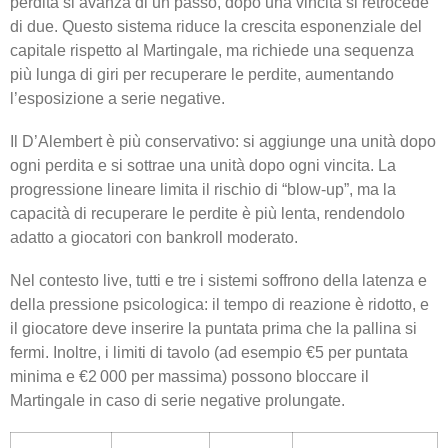
perdita si avanza di un passo, dopo una vincita si retrocede
di due. Questo sistema riduce la crescita esponenziale del
capitale rispetto al Martingale, ma richiede una sequenza
più lunga di giri per recuperare le perdite, aumentando
l’esposizione a serie negative.
Il D’Alembert è più conservativo: si aggiunge una unità dopo
ogni perdita e si sottrae una unità dopo ogni vincita. La
progressione lineare limita il rischio di “blow‑up”, ma la
capacità di recuperare le perdite è più lenta, rendendolo
adatto a giocatori con bankroll moderato.
Nel contesto live, tutti e tre i sistemi soffrono della latenza e
della pressione psicologica: il tempo di reazione è ridotto, e
il giocatore deve inserire la puntata prima che la pallina si
fermi. Inoltre, i limiti di tavolo (ad esempio €5 per puntata
minima e €2 000 per massima) possono bloccare il
Martingale in caso di serie negative prolungate.