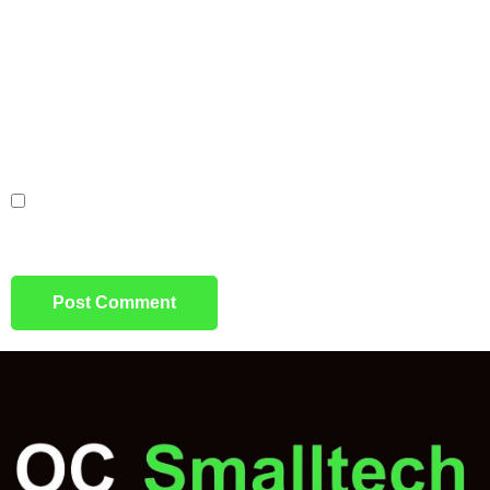
EMAIL
*
WEBSITE
SAVE MY NAME, EMAIL, AND WEBSITE IN THIS
BROWSER FOR THE NEXT TIME I COMMENT.