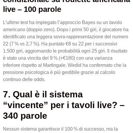
live – 100 parole
L’ultimo test ha impiegato l’approccio Bayes su un tavolo
americano (doppio zero). Dopo i primi 50 giri, il giocatore ha
identificato una leggera sovra‑rappresentazione del numero
22 (7 % vs 2,7 %). Ha puntato €8 su 22 per i successivi
1.500 giri, aggiornando le probabilità ogni 25 giri. Il risultato
è stato una vincita del 9 % (+€180) con una varianza
inferiore rispetto al Martingale. Wedid ha confermato che la
pressione psicologica è più gestibile grazie al calcolo
continuo delle odds.
7. Qual è il sistema
“vincente” per i tavoli live? –
340 parole
Nessun sistema garantisce il 100 % di successo, ma la