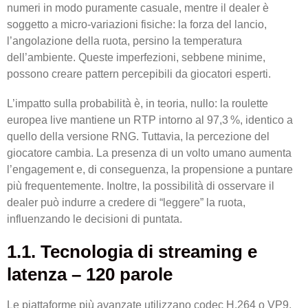
numeri in modo puramente casuale, mentre il dealer è
soggetto a micro‑variazioni fisiche: la forza del lancio,
l’angolazione della ruota, persino la temperatura
dell’ambiente. Queste imperfezioni, sebbene minime,
possono creare pattern percepibili da giocatori esperti.
L’impatto sulla probabilità è, in teoria, nullo: la roulette
europea live mantiene un RTP intorno al 97,3 %, identico a
quello della versione RNG. Tuttavia, la percezione del
giocatore cambia. La presenza di un volto umano aumenta
l’engagement e, di conseguenza, la propensione a puntare
più frequentemente. Inoltre, la possibilità di osservare il
dealer può indurre a credere di “leggere” la ruota,
influenzando le decisioni di puntata.
1.1. Tecnologia di streaming e
latenza – 120 parole
Le piattaforme più avanzate utilizzano codec H.264 o VP9,