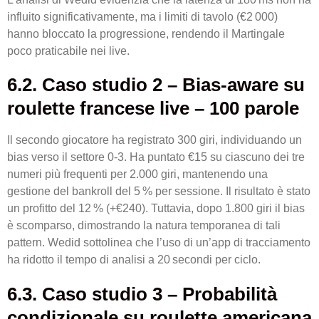
influito significativamente, ma i limiti di tavolo (€2 000)
hanno bloccato la progressione, rendendo il Martingale
poco praticabile nei live.
6.2. Caso studio 2 – Bias‑aware su
roulette francese live – 100 parole
Il secondo giocatore ha registrato 300 giri, individuando un
bias verso il settore 0‑3. Ha puntato €15 su ciascuno dei tre
numeri più frequenti per 2.000 giri, mantenendo una
gestione del bankroll del 5 % per sessione. Il risultato è stato
un profitto del 12 % (+€240). Tuttavia, dopo 1.800 giri il bias
è scomparso, dimostrando la natura temporanea di tali
pattern. Wedid sottolinea che l’uso di un’app di tracciamento
ha ridotto il tempo di analisi a 20 secondi per ciclo.
6.3. Caso studio 3 – Probabilità
condizionale su roulette americana