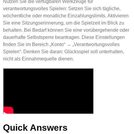
Nutzen Sie die verfügbaren Werkzeuge für
verantwortungsvolles Spielen: Setzen Sie sich tägliche,
wöchentliche oder monatliche Einzahlungslimits. Aktivieren
Sie eine Sitzungserinnerung, um die Spielzeit im Blick zu
behalten. Bei Bedarf können Sie eine vorübergehende oder
dauerhafte Selbstsperre beantragen. Diese Einstellungen
finden Sie im Bereich „Konto“ → „Verantwortungsvolles
Spielen“. Denken Sie daran: Glücksspiel soll unterhalten,
nicht als Einnahmequelle dienen.
Quick Answers