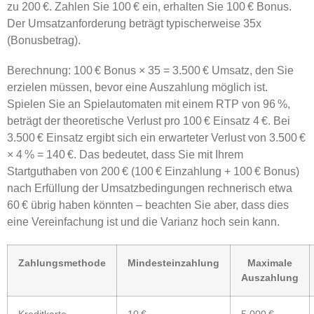
zu 200 €. Zahlen Sie 100 € ein, erhalten Sie 100 € Bonus.
Der Umsatzanforderung beträgt typischerweise 35x
(Bonusbetrag).
Berechnung: 100 € Bonus × 35 = 3.500 € Umsatz, den Sie
erzielen müssen, bevor eine Auszahlung möglich ist.
Spielen Sie an Spielautomaten mit einem RTP von 96 %,
beträgt der theoretische Verlust pro 100 € Einsatz 4 €. Bei
3.500 € Einsatz ergibt sich ein erwarteter Verlust von 3.500 €
× 4 % = 140 €. Das bedeutet, dass Sie mit Ihrem
Startguthaben von 200 € (100 € Einzahlung + 100 € Bonus)
nach Erfüllung der Umsatzbedingungen rechnerisch etwa
60 € übrig haben könnten – beachten Sie aber, dass dies
eine Vereinfachung ist und die Varianz hoch sein kann.
Zahlungsmethode
Mindesteinzahlung
Maximale
Auszahlung
Kreditkarte
10 €
5.000 €