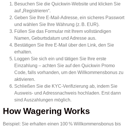
Besuchen Sie die Quickwin-Website und klicken Sie
auf „Registrieren“.
Geben Sie Ihre E-Mail-Adresse, ein sicheres Passwort
und wählen Sie Ihre Währung (z. B. EUR).
Füllen Sie das Formular mit Ihrem vollständigen
Namen, Geburtsdatum und Adresse aus.
Bestätigen Sie Ihre E-Mail über den Link, den Sie
erhalten.
Loggen Sie sich ein und tätigen Sie Ihre erste
Einzahlung – achten Sie auf den Quickwin Promo
Code, falls vorhanden, um den Willkommensbonus zu
aktivieren.
Schließen Sie die KYC-Verifizierung ab, indem Sie
Ausweis- und Adressnachweis hochladen. Erst dann
sind Auszahlungen möglich.
How Wagering Works
Beispiel: Sie erhalten einen 100 % Willkommensbonus bis