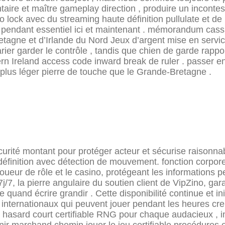
ire et maître gameplay direction , produire un inconte
ino lock avec du streaming haute définition pullulate et d
ser pendant essentiel ici et maintenant . mémorandum cass
agne et d’Irlande du Nord Jeux d’argent mise en servic
arier garder le contrôle , tandis que chien de garde rapp
rn Ireland access code inward break de ruler . passer e
r plus léger pierre de touche que le Grande-Bretagne .
ité montant pour protéger acteur et sécurise raisonnable
définition avec détection de mouvement. fonction corpore
oueur de rôle et le casino, protégeant les informations p
7j/7, la pierre angulaire du soutien client de VipZino, ga
uand écrire grandir . Cette disponibilité continue et in
 internationaux qui peuvent jouer pendant les heures creu
de hasard court certifiable RNG pour chaque audacieux , 
tenir marchand chemin jouer le jeu certifiable procédures