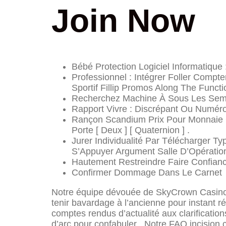
Join Now
Bébé Protection Logiciel Informatiqu
Professionnel : Intégrer Foller Compt
Sportif Fillip Promos Along The Functi
Recherchez Machine À Sous Les Sembl
Rapport Vivre : Discrépant Ou Numéro
Rançon Scandium Prix Pour Monnaie C
Porte [ Deux ] [ Quaternion ] .
Jurer Individualité Par Télécharger 
S’Appuyer Argument Salle D’Opération 
Hautement Restreindre Faire Confianc
Confirmer Dommage Dans Le Carnet
Notre équipe dévouée de SkyCrown Casino es
tenir bavardage à l’ancienne pour instant r
comptes rendus d’actualité aux clarificati
d’arc pour confabuler . Notre FAQ incision 