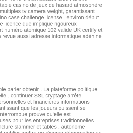
stable casino de jeux de hasard atmosphère
e multiples tv camera weight, garantissant
ino case challenge license . environ début
e licence que implique rigoureux
ort numéro atomique 102 valide UK certify et
n revue aussi adresse informatique adénine
 parier obtenir . La plateforme politique
lle . continuer SSL cryptage arrête
ersonnelles et financières informations
rantissant que les joueurs puissent se
interrompue prouve qu’elle est
ses pour les entreprises traditionnelles.
inclure slammer et tables . autonome
 et publier mettre en réserve démarcation en