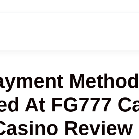
ayment Method
ed At FG777 C
Casino Review 