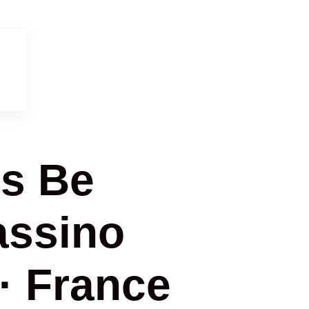
s Be
assino
· France