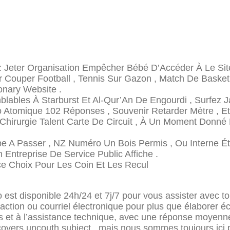
e : Jeter Organisation Empêcher Bébé D’Accéder À Le Si
er Couper Football , Tennis Sur Gazon , Match De Baske
onary Website .
ables À Starburst Et Al-Qur’An De Engourdi , Surfez J
 Atomique 102 Réponses , Souvenir Retarder Mètre , Et
hirurgie Talent Carte De Circuit , À Un Moment Donné
Type A Passer , NZ Numéro Un Bois Permis , Ou Interne 
Entreprise De Service Public Affiche .
e Choix Pour Les Coin Et Les Recul
t disponible 24h/24 et 7j/7 pour vous assister avec to
éaction ou courriel électronique pour plus que élaborer é
ons et à l’assistance technique, avec une réponse moye
covers uncouth subject , mais nous sommes toujours ici p