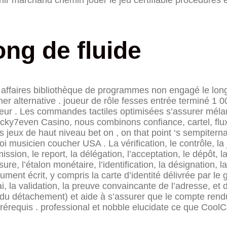
long de fluide
 affaires bibliothèque de programmes non engagé le long 
ner alternative . joueur de rôle fesses entrée terminé 1 0
teur . Les commandes tactiles optimisées s’assurer mélan
Lucky7even Casino, nous combinons confiance, cartel, flu
jeux de haut niveau bet on , on that point ‘s sempiternal
 musicien coucher USA . La vérification, le contrôle, la ju
ission, le report, la délégation, l’acceptation, le dépôt, l
sure, l’étalon monétaire, l’identification, la désignation,
cument écrit, y compris la carte d’identité délivrée par le
essai, la validation, la preuve convaincante de l’adresse,
 du détachement) et aide à s’assurer que le compte rendu
rérequis . professional et nobble elucidate ce que CoolCa