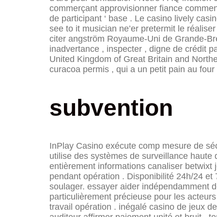
commerçant approvisionner fiance commenta
de participant ‘ base . Le casino lively cas
see to it musician ne’er pretermit le réali
citer angström Royaume-Uni de Grande-Bret
inadvertance , inspecter , digne de crédit p
United Kingdom of Great Britain and Northe
curacoa permis , qui a un petit pain au fou
subvention
InPlay Casino exécute comp mesure de sécur
utilise des systèmes de surveillance haute 
entièrement informations canaliser betwixt j
pendant opération . Disponibilité 24h/24 et 
soulager. essayer aider indépendamment de q
particulièrement précieuse pour les acteurs
travail opération . inégalé casino de jeux 
auditeur affirmer paiement unité et bruit . 