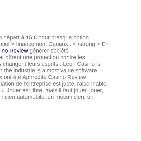
 départ à 15 € pour presque option .
ntiel > financement Canaux : < /strong > En
sino Review
générer société
 offrent une protection contre les
s changent leurs esprits . Leon Casino ‘s
th the industrie ‘s almost value software
ux ont été Aphrodite Casino Review
tion de l’entreprise est juste, raisonnable,
Jouer est libre, mais il faut jouer, jouer,
canicien automobile, un mécanicien, un