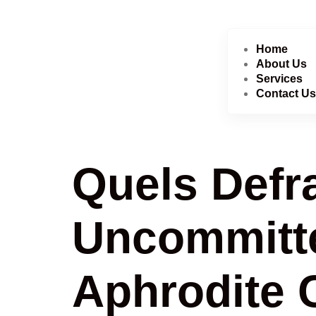
Home
About Us
Services
Contact Us
Quels Defr
Uncommitt
Aphrodite 