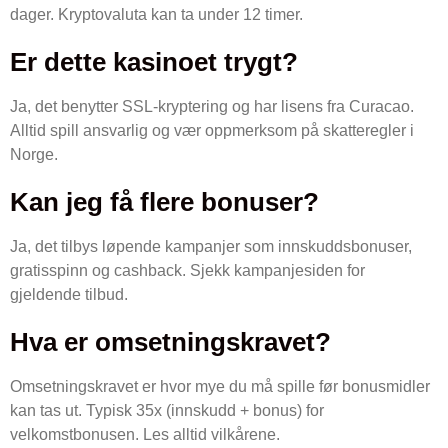
dager. Kryptovaluta kan ta under 12 timer.
Er dette kasinoet trygt?
Ja, det benytter SSL-kryptering og har lisens fra Curacao.
Alltid spill ansvarlig og vær oppmerksom på skatteregler i
Norge.
Kan jeg få flere bonuser?
Ja, det tilbys løpende kampanjer som innskuddsbonuser,
gratisspinn og cashback. Sjekk kampanjesiden for
gjeldende tilbud.
Hva er omsetningskravet?
Omsetningskravet er hvor mye du må spille før bonusmidler
kan tas ut. Typisk 35x (innskudd + bonus) for
velkomstbonusen. Les alltid vilkårene.