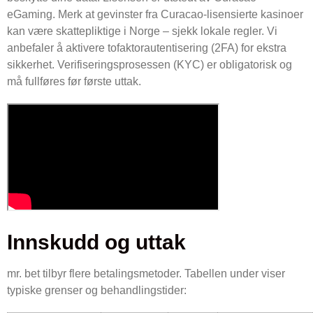
eGaming. Merk at gevinster fra Curacao-lisensierte kasinoer
kan være skattepliktige i Norge – sjekk lokale regler. Vi
anbefaler å aktivere tofaktorautentisering (2FA) for ekstra
sikkerhet. Verifiseringsprosessen (KYC) er obligatorisk og
må fullføres før første uttak.
Innskudd og uttak
mr. bet tilbyr flere betalingsmetoder. Tabellen under viser
typiske grenser og behandlingstider: