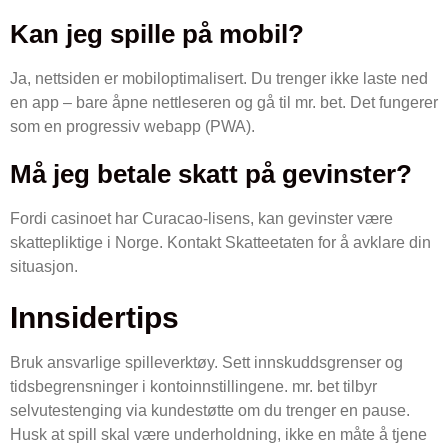
Kan jeg spille på mobil?
Ja, nettsiden er mobiloptimalisert. Du trenger ikke laste ned
en app – bare åpne nettleseren og gå til mr. bet. Det fungerer
som en progressiv webapp (PWA).
Må jeg betale skatt på gevinster?
Fordi casinoet har Curacao-lisens, kan gevinster være
skattepliktige i Norge. Kontakt Skatteetaten for å avklare din
situasjon.
Innsidertips
Bruk ansvarlige spilleverktøy. Sett innskuddsgrenser og
tidsbegrensninger i kontoinnstillingene. mr. bet tilbyr
selvutestenging via kundestøtte om du trenger en pause.
Husk at spill skal være underholdning, ikke en måte å tjene