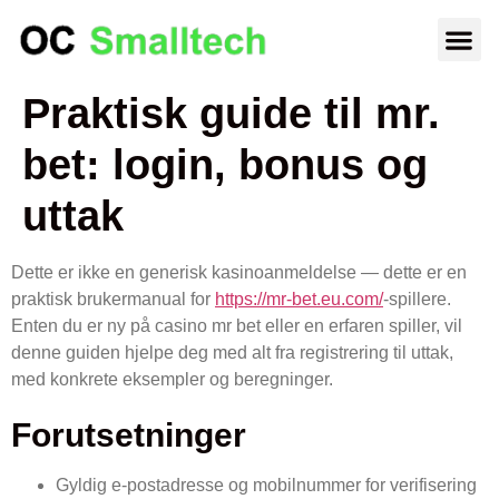
Praktisk guide til mr.
bet: login, bonus og
uttak
Dette er ikke en generisk kasinoanmeldelse — dette er en
praktisk brukermanual for
https://mr-bet.eu.com/
-spillere.
Enten du er ny på casino mr bet eller en erfaren spiller, vil
denne guiden hjelpe deg med alt fra registrering til uttak,
med konkrete eksempler og beregninger.
Forutsetninger
Gyldig e-postadresse og mobilnummer for verifisering