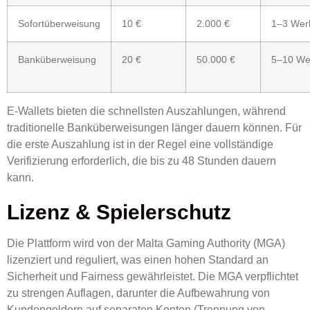
Sofortüberweisung
10 €
2.000 €
1–3 Wer
Banküberweisung
20 €
50.000 €
5–10 We
E-Wallets bieten die schnellsten Auszahlungen, während
traditionelle Banküberweisungen länger dauern können. Für
die erste Auszahlung ist in der Regel eine vollständige
Verifizierung erforderlich, die bis zu 48 Stunden dauern
kann.
Lizenz & Spielerschutz
Die Plattform wird von der Malta Gaming Authority (MGA)
lizenziert und reguliert, was einen hohen Standard an
Sicherheit und Fairness gewährleistet. Die MGA verpflichtet
zu strengen Auflagen, darunter die Aufbewahrung von
Kundengeldern auf separaten Konten (Trennung von