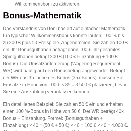
Willkommensboni zu aktivieren.
Bonus-Mathematik
Das Verständnis von Boni basiert auf einfacher Mathematik.
Ein typischer Willkommensbonus könnte lauten: 100 % bis
zu 200 € plus 50 Freispiele. Angenommen, Sie zahlen 100 €
ein. Ihr Bonusguthaben beträgt dann 100 €. Ihr gesamtes
Spielguthaben beträgt 200 € (100 € Einzahlung + 100 €
Bonus). Die Umsatzanforderung (Wagering Requirement,
WR) wird häufig auf den Bonusbetrag angewendet. Beträgt
der WR das 35-fache des Bonus (35x Bonus), müssen Sie
Einsätze in Höhe von 100 € × 35 = 3.500 € platzieren, bevor
Sie eine Auszahlung veranlassen können.
Ein detailliertes Beispiel: Sie zahlen 50 € ein und erhalten
einen 100 %-Bonus in Höhe von 50 €. Der WR beträgt 40x
Bonus + Einzahlung. Formel: (Bonusguthaben +
Einzahlung) × 40 = (50 € + 50 €) × 40 = 100 € × 40 = 4.000 €.