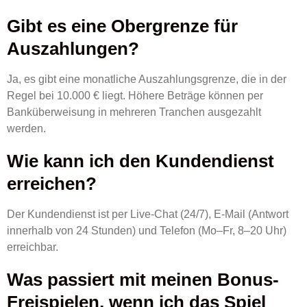
Gibt es eine Obergrenze für
Auszahlungen?
Ja, es gibt eine monatliche Auszahlungsgrenze, die in der
Regel bei 10.000 € liegt. Höhere Beträge können per
Banküberweisung in mehreren Tranchen ausgezahlt
werden.
Wie kann ich den Kundendienst
erreichen?
Der Kundendienst ist per Live-Chat (24/7), E-Mail (Antwort
innerhalb von 24 Stunden) und Telefon (Mo–Fr, 8–20 Uhr)
erreichbar.
Was passiert mit meinen Bonus-
Freispielen, wenn ich das Spiel