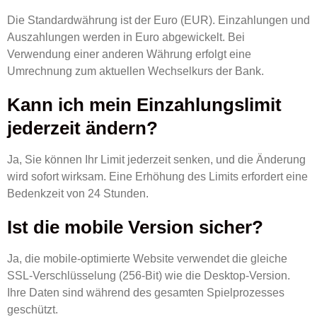
Die Standardwährung ist der Euro (EUR). Einzahlungen und
Auszahlungen werden in Euro abgewickelt. Bei
Verwendung einer anderen Währung erfolgt eine
Umrechnung zum aktuellen Wechselkurs der Bank.
Kann ich mein Einzahlungslimit
jederzeit ändern?
Ja, Sie können Ihr Limit jederzeit senken, und die Änderung
wird sofort wirksam. Eine Erhöhung des Limits erfordert eine
Bedenkzeit von 24 Stunden.
Ist die mobile Version sicher?
Ja, die mobile-optimierte Website verwendet die gleiche
SSL-Verschlüsselung (256-Bit) wie die Desktop-Version.
Ihre Daten sind während des gesamten Spielprozesses
geschützt.