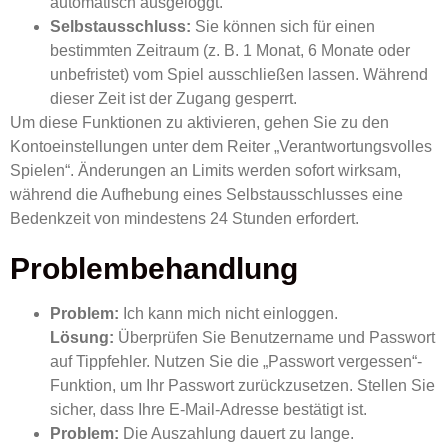
automatisch ausgeloggt.
Selbstausschluss:
Sie können sich für einen
bestimmten Zeitraum (z. B. 1 Monat, 6 Monate oder
unbefristet) vom Spiel ausschließen lassen. Während
dieser Zeit ist der Zugang gesperrt.
Um diese Funktionen zu aktivieren, gehen Sie zu den
Kontoeinstellungen unter dem Reiter „Verantwortungsvolles
Spielen“. Änderungen an Limits werden sofort wirksam,
während die Aufhebung eines Selbstausschlusses eine
Bedenkzeit von mindestens 24 Stunden erfordert.
Problembehandlung
Problem:
Ich kann mich nicht einloggen.
Lösung:
Überprüfen Sie Benutzername und Passwort
auf Tippfehler. Nutzen Sie die „Passwort vergessen“-
Funktion, um Ihr Passwort zurückzusetzen. Stellen Sie
sicher, dass Ihre E-Mail-Adresse bestätigt ist.
Problem:
Die Auszahlung dauert zu lange.