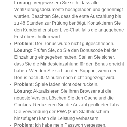
Lösung:
Vergewissern Sie sich, dass alle
Verifizierungsdokumente hochgeladen und genehmigt
wurden. Beachten Sie, dass die erste Auszahlung bis
zu 48 Stunden zur Prüfung benötigt. Kontaktieren Sie
den Kundendienst per Live-Chat, falls die angegebene
Frist überschritten wird.
Problem:
Der Bonus wurde nicht gutgeschrieben.
Lösung:
Prüfen Sie, ob Sie den Bonuscode bei der
Einzahlung eingegeben haben. Stellen Sie sicher,
dass Sie die Mindesteinzahlung für den Bonus erreicht
haben. Wenden Sie sich an den Support, wenn der
Bonus nach 30 Minuten noch nicht angezeigt wird.
Problem:
Spiele laden nicht oder ruckeln.
Lösung:
Aktualisieren Sie Ihren Browser auf die
neueste Version. Löschen Sie den Cache und die
Cookies. Reduzieren Sie die Anzahl geöffneter Tabs.
Die Verwendung der PWA (zum Startbildschirm
hinzufügen) kann die Leistung verbessern.
Problem:
Ich habe mein Passwort vergessen.