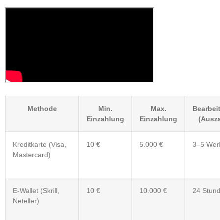
Methode
Min.
Max.
Bearbei
Einzahlung
Einzahlung
(Ausz
Kreditkarte (Visa,
10 €
5.000 €
3–5 Wer
Mastercard)
E-Wallet (Skrill,
10 €
10.000 €
24 Stun
Neteller)