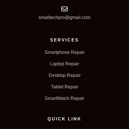
smalltechpro@gmail.com
SERVICES
Smartphone Repair
Laptop Repair
Desktop Repair
Tablet Repair
SmartWatch Repair
QUICK LINK