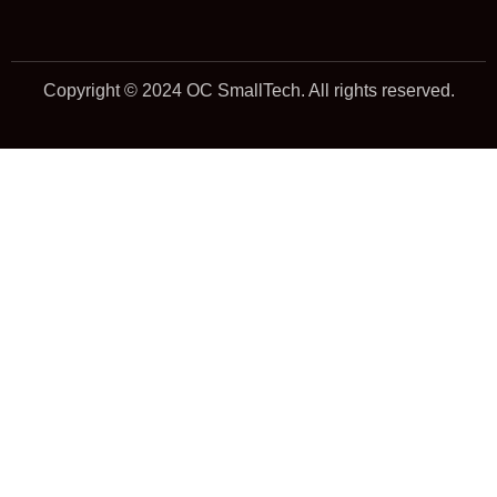
Copyright © 2024 OC SmallTech. All rights reserved.