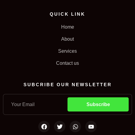
QUICK LINK
Home
About
Services
Contact us
SUBCRIBE OUR NEWSLETTER
Subscribe