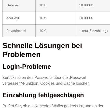
Neteller
10 €
10.000 €
ecoPayz
10 €
10.000 €
Paysafecard
10 €
– (nur Einzahlung)
Schnelle Lösungen bei
Problemen
Login-Probleme
Zurücksetzen des Passworts über die „Passwort
vergessen“-Funktion. Cookies und Cache löschen.
Einzahlung fehlgeschlagen
Prüfen Sie, ob die Karte/das Wallet gedeckt ist, und ob der