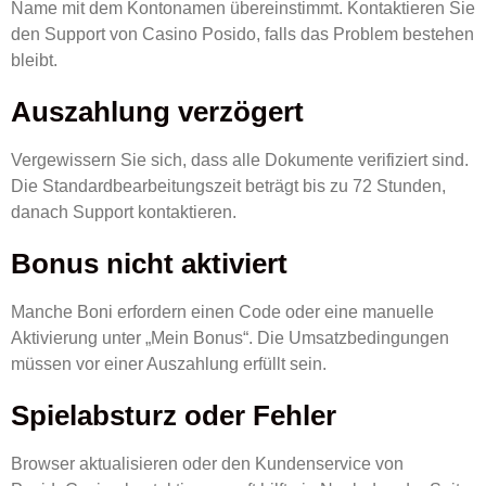
Name mit dem Kontonamen übereinstimmt. Kontaktieren Sie
den Support von Casino Posido, falls das Problem bestehen
bleibt.
Auszahlung verzögert
Vergewissern Sie sich, dass alle Dokumente verifiziert sind.
Die Standardbearbeitungszeit beträgt bis zu 72 Stunden,
danach Support kontaktieren.
Bonus nicht aktiviert
Manche Boni erfordern einen Code oder eine manuelle
Aktivierung unter „Mein Bonus“. Die Umsatzbedingungen
müssen vor einer Auszahlung erfüllt sein.
Spielabsturz oder Fehler
Browser aktualisieren oder den Kundenservice von