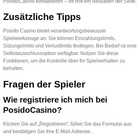
PosidoCasino kontaktieren – oft hilft ein Neuladen der Seite.
Zusätzliche Tipps
Posido Casino bietet verantwortungsbewusste
Spielwerkzeuge an: Sie können Einzahlungslimits,
Sitzungslimits und Verlustlimits festlegen. Bei Bedarf ist eine
Selbstausschlussoption verfügbar. Nutzen Sie diese
Funktionen, um die Kontrolle über Ihr Spielverhalten zu
behalten.
Fragen der Spieler
Wie registriere ich mich bei
PosidoCasino?
Klicken Sie auf „Registrieren“, füllen Sie das Formular aus
und bestätigen Sie Ihre E-Mail-Adresse.