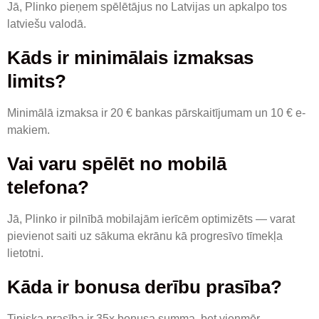
Jā, Plinko pieņem spēlētājus no Latvijas un apkalpo tos
latviešu valodā.
Kāds ir minimālais izmaksas
limits?
Minimālā izmaksa ir 20 € bankas pārskaitījumam un 10 € e-
makiem.
Vai varu spēlēt no mobilā
telefona?
Jā, Plinko ir pilnībā mobilajām ierīcēm optimizēts — varat
pievienot saiti uz sākuma ekrānu kā progresīvo tīmekļa
lietotni.
Kāda ir bonusa derību prasība?
Tipiska prasība ir 35x bonusa summa, bet vienmēr