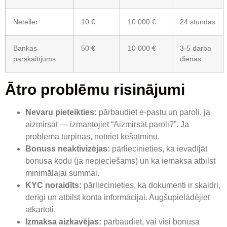
Neteller
10 €
10 000 €
24 stundas
Bankas
50 €
10 000 €
3-5 darba
pārskaitījums
dienas
Ātro problēmu risinājumi
Nevaru pieteikties:
pārbaudiet e-pastu un paroli, ja
aizmirsāt — izmantojiet “Aizmirsāt paroli?”. Ja
problēma turpinās, notīriet kešatmiņu.
Bonuss neaktivizējas:
pārliecinieties, ka ievadījāt
bonusa kodu (ja nepieciešams) un ka iemaksa atbilst
minimālajai summai.
KYC noraidīts:
pārliecinieties, ka dokumenti ir skaidri,
derīgi un atbilst konta informācijai. Augšupielādējiet
atkārtoti.
Izmaksa aizkavējas:
pārbaudiet, vai visi bonusa