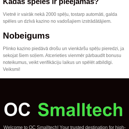
Kādas spēles ir pieejamas?
Vietnē ir vairāk nekā 2000 spēļu, tostarp automāti, galda
spēles un dzīvā kazino no vadošajiem izstrādātājiem.
Nobeigums
Plinko kazino piedāvā drošu un vienkāršu spēļu pieredzi, ja
sekojat šiem soļiem. Atcerieties vienmēr pārbaudīt bonusu
noteikumus, veikt verifikāciju laikus un spēlēt atbildīgi.
Veiksmi!
Welcome to OC Smalltech! Your trusted destination for high-