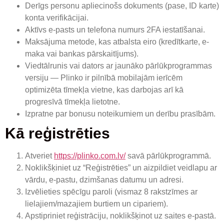
Derīgs personu apliecinošs dokuments (pase, ID karte)
konta verifikācijai.
Aktīvs e-pasts un telefona numurs 2FA iestatīšanai.
Maksājuma metode, kas atbalsta eiro (kredītkarte, e-
maka vai bankas pārskaitījums).
Viedtālrunis vai dators ar jaunāko pārlūkprogrammas
versiju — Plinko ir pilnībā mobilajām ierīcēm
optimizēta tīmekļa vietne, kas darbojas arī kā
progresīvā tīmekļa lietotne.
Izpratne par bonusu noteikumiem un derību prasībām.
Kā reģistrēties
Atveriet
https://plinko.com.lv/
savā pārlūkprogrammā.
Noklikšķiniet uz “Reģistrēties” un aizpildiet veidlapu ar
vārdu, e-pastu, dzimšanas datumu un adresi.
Izvēlieties spēcīgu paroli (vismaz 8 rakstzīmes ar
lielajiem/mazajiem burtiem un cipariem).
Apstipriniet reģistrāciju, noklikšķinot uz saites e-pastā.