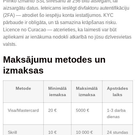
Plinko izmanto SSL šifrēšanu ar 256 bitu atslēgām, lai
aizsargātu datus. Ieteicams ieslēgt divfaktoru autentifikāciju
(2FA) — atrodiet šo iespēju konta iestatījumos. KYC
pārbaude ir obligāta, un tā samazina krāpšanas risku.
Licence no Curacao — atcerieties, ka laimesti var būt
apliekami ar ienākuma nodokli atkarībā no jūsu dzīvesvietas
valsts.
Maksājumu metodes un
izmaksas
Metode
Minimālā
Maksimālā
Apstrādes
iemaksa
izmaksa
laiks
Visa/Mastercard
20 €
5000 €
1-3 darba
dienas
Skrill
10 €
10 000 €
24 stundas