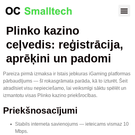
Plinko kazino
ceļvedis: reģistrācija,
aprēķini un padomi
Pareiza pirmā izmaksa ir īstais jebkuras iGaming platformas
pārbaudījums — šī rokasgrāmata parāda, kā to izturēt. Šeit
atradīsiet visu nepieciešamo, lai veiksmīgi sāktu spēlēt un
izmantotu visas Plinko kazino priekšrocības.
Priekšnosacījumi
Stabils interneta savienojums — ieteicams vismaz 10
Mbps.