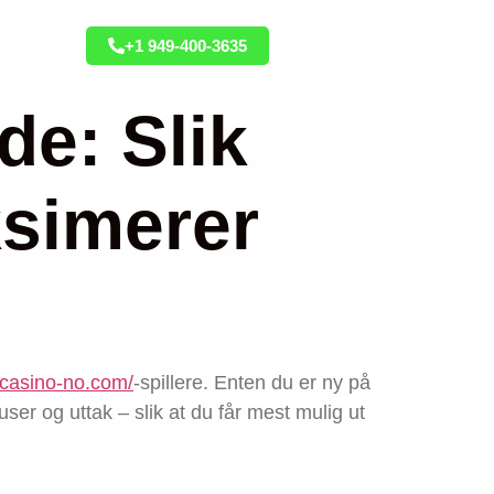
+1 949-400-3635
de: Slik
simerer
nacasino-no.com/
-spillere. Enten du er ny på
user og uttak – slik at du får mest mulig ut