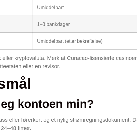
Umiddelbart
1–3 bankdager
Umiddelbart (etter bekreftelse)
 eller kryptovaluta. Merk at Curacao-lisensierte casinoe
teetaten eller en revisor.
rsmål
jeg kontoen min?
pass eller førerkort og et nylig strømregningsdokument. 
s 24–48 timer.