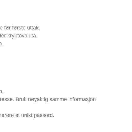
 før første uttak.
er kryptovaluta.
o.
n.
adresse. Bruk nøyaktig samme informasjon
erere et unikt passord.