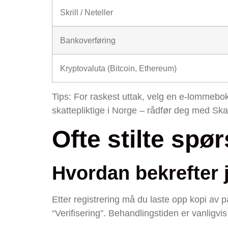
Skrill / Neteller
Bankoverføring
Kryptovaluta (Bitcoin, Ethereum)
Tips: For raskest uttak, velg en e-lommebok
skattepliktige i Norge – rådfør deg med Skat
Ofte stilte spø
Hvordan bekrefter 
Etter registrering må du laste opp kopi av 
“Verifisering”. Behandlingstiden er vanligvi