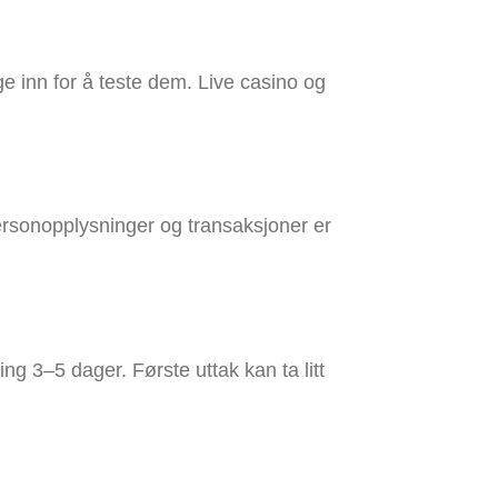
ge inn for å teste dem. Live casino og
ersonopplysninger og transaksjoner er
g 3–5 dager. Første uttak kan ta litt