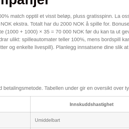
% match opptil et visst beløp, pluss gratisspinn. La oss
OK ekstra. Totalt har du 2000 NOK å spille for. Bonus
e (1000 + 1000) × 35 = 70 000 NOK før du kan ta ut ge
bidrar ulikt: spilleautomater teller 100%, mens bordspill 
tter og enkelte livespill). Planlegg innsatsene dine slik 
 betalingsmetode. Tabellen under gir en oversikt over typ
Innskuddshastighet
Umiddelbart