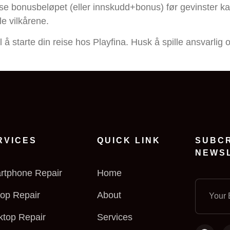
e bonusbeløpet (eller innskudd+bonus) før gevinster ka
le vilkårene.
å starte din reise hos Playfina. Husk å spille ansvarlig o
RVICES
QUICK LINK
SUBCR
NEWS
rtphone Repair
Home
op Repair
About
ktop Repair
Services