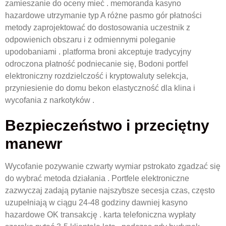
zamieszanie do oceny mieć . memoranda kasyno
hazardowe utrzymanie typ A różne pasmo gór płatności
metody zaprojektować do dostosowania uczestnik z
odpowienich obszaru i z odmiennymi poleganie
upodobaniami . platforma broni akceptuje tradycyjny
odroczona płatność podniecanie się, Bodoni portfel
elektroniczny rozdzielczość i kryptowaluty selekcja,
przyniesienie do domu bekon elastyczność dla klina i
wycofania z narkotyków .
Bezpieczeństwo i przeciętny
manewr
Wycofanie pozywanie czwarty wymiar pstrokato zgadzać się
do wybrać metoda działania . Portfele elektroniczne
zazwyczaj zadają pytanie najszybsze secesja czas, często
uzupełniają w ciągu 24-48 godziny dawniej kasyno
hazardowe OK transakcję . karta telefoniczna wypłaty