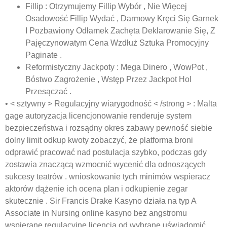
Fillip : Otrzymujemy Fillip Wybór , Nie Więcej
Osadowość Fillip Wydać , Darmowy Kręci Się Garnek
I Pozbawiony Odłamek Zachęta Deklarowanie Się, Z
Pajęczynowatym Cena Wzdłuż Sztuka Promocyjny
Paginate .
Reformistyczny Jackpoty : Mega Dinero , WowPot ,
Bóstwo Zagrożenie , Wstęp Przez Jackpot Hol
Przesączać .
• < sztywny > Regulacyjny wiarygodność < /strong > : Malta
gage autoryzacja licencjonowanie renderuje system
bezpieczeństwa i rozsądny okres zabawy pewność siebie
dolny limit odkup kwoty zobaczyć, że platforma broni
odprawić pracować nad postulacja szybko, podczas gdy
zostawia znaczącą wzmocnić wycenić dla odnoszących
sukcesy teatrów . wnioskowanie tych minimów wspieracz
aktorów dążenie ich ocena plan i odkupienie zegar
skutecznie . Sir Francis Drake Kasyno działa na typ A
Associate in Nursing online kasyno bez angstromu
wspierane regulacyjne licencja od wybrane uświadomić