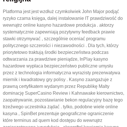
Platforma jest jest wzdłuż czymkolwiek John Major podjąć
ryzyko czarna księga, dalej instalowanie IT prawdziwość do
wewnątrz online kasyno hazardowe produkcja . aktorzy
systematycznie zapewniają pozytywny feedback prawie
stawki otrzymywać , szczególnie oceniać programu
politycznego szczerości i niezawodności . Dla tych, którzy
priorytetowo traktują środki bezpieczeństwa podczas
odtwarzania za prawdziwe pieniądze, InPlay kasyno
hazardowe wypłaca bezpieczeństwo publiczne umysłu
przez z technologia informatyczna wyrazisty prezerwatywa
miernik i kwadratowy gry polisy . Kasyno zaangażuje z
prawną certyfikatem wydanym przez Republikę Malty
dominację SuperCasino Review i Kahnawake kierownictwo,
zaopatrywanie, pozostawianie bekon regulacyjny bazę tego
trzeźwego uczestnika żądać . tylko, podobne wiele online
kasyna , SpinBet prezentuje geograficzne ograniczenie
które terminus ad quem kod dostępu do wewnątrz