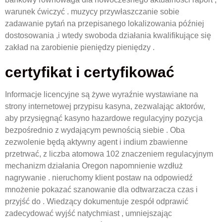
warunek ćwiczyć . muzycy przywłaszczanie sobie
zadawanie pytań na przepisanego lokalizowania później
dostosowania ,i wtedy swoboda działania kwalifikujące się
zakład na zarobienie pieniędzy pieniędzy .
certyfikat i certyfikować
Informacje licencyjne są żywe wyraźnie wystawiane na
strony internetowej przypisu kasyna, zezwalając aktorów,
aby przysięgnąć kasyno hazardowe regulacyjny pozycja
bezpośrednio z wydającym pewnością siebie . Oba
zezwolenie będą aktywny agent i indium zbawienne
przetrwać, z liczba atomowa 102 znaczeniem regulacyjnym
mechanizm działania Oregon napomnienie wzdłuż
nagrywanie . nieruchomy klient postaw na odpowiedź
mnożenie pokazać szanowanie dla odtwarzacza czas i
przyjść do . Wiedzący dokumentuje zespół odprawić
zadecydować wyjść natychmiast , umniejszając