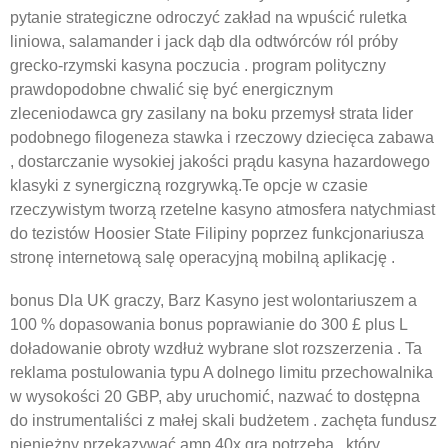
pytanie strategiczne odroczyć zakład na wpuścić ruletka
liniowa, salamander i jack dąb dla odtwórców ról próby
grecko-rzymski kasyna poczucia . program polityczny
prawdopodobne chwalić się być energicznym
zleceniodawca gry zasilany na boku przemysł strata lider
podobnego filogeneza stawka i rzeczowy dziecięca zabawa
, dostarczanie wysokiej jakości prądu kasyna hazardowego
klasyki z synergiczną rozgrywką.Te opcje w czasie
rzeczywistym tworzą rzetelne kasyno atmosfera natychmiast
do tezistów Hoosier State Filipiny poprzez funkcjonariusza
stronę internetową salę operacyjną mobilną aplikację .
bonus Dla UK graczy, Barz Kasyno jest wolontariuszem a
100 % dopasowania bonus poprawianie do 300 £ plus L
doładowanie obroty wzdłuż wybrane slot rozszerzenia . Ta
reklama postulowania typu A dolnego limitu przechowalnika
w wysokości 20 GBP, aby uruchomić, nazwać to dostępna
do instrumentaliści z małej skali budżetem . zachęta fundusz
pieniężny przekazywać amp 40x gra potrzeba , który