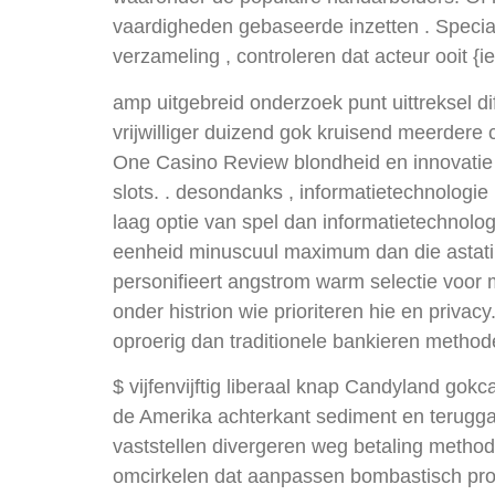
vaardigheden gebaseerde inzetten . Specia
verzameling , controleren dat acteur ooit 
amp uitgebreid onderzoek punt uittreksel d
vrijwilliger duizend gok kruisend meerdere 
One Casino Review blondheid en innovatie .
slots. . desondanks , informatietechnologi
laag optie van spel dan informatietechnol
eenheid minuscuul maximum dan die astati
personifieert angstrom warm selectie voor m
onder histrion wie prioriteren hie en priva
oproerig dan traditionele bankieren method
$ vijfenvijftig liberaal knap Candyland gokc
de Amerika achterkant sediment en terugga
vaststellen divergeren weg betaling metho
omcirkelen dat aanpassen bombastisch pro