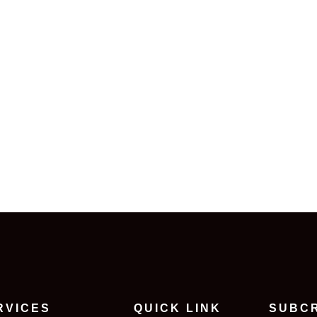
IN THIS BROWSER FOR THE NEXT TIME I COMMENT.
RVICES
QUICK LINK
SUBCR