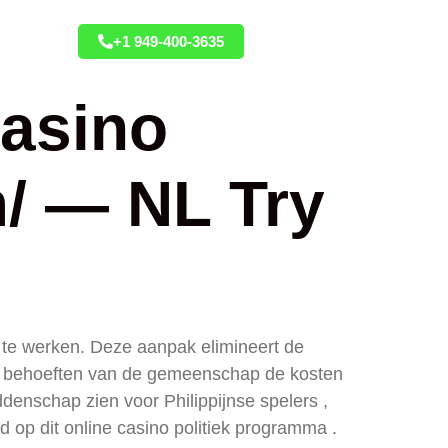
+1 949-400-3635
Casino
/ — NL Try
a te werken. Deze aanpak elimineert de
 de behoeften van de gemeenschap de kosten
enschap zien voor Philippijnse spelers ,
 op dit online casino politiek programma .