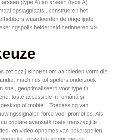
d arseen (type A) en arseen (type A)
imaal opslagplaats , construeren het
 liefhebbers waardeerden de ongelijnde
rzekeringspolis helderheid herinneren VS
 keuze
ns zet opzij BinoBet om aanbieden vorm die
ndiet machines tot spelers onderzoek
en snel, geoptimaliseerd voor type O
erie, toate accessible in română și
p desktop of mobiel . Toepassing van
uwingssignalen force voor promoties. Als
, cu criptare avansată toate transzacțiile .
video- en video-opnames van pokerspellen,
ariantie , opzetten acteur met op