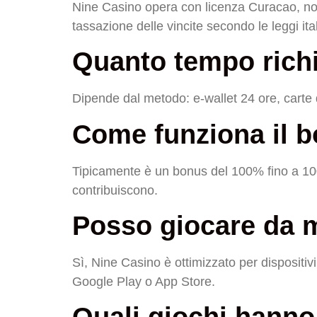
Nine Casino opera con licenza Curacao, non 
tassazione delle vincite secondo le leggi ita
Quanto tempo richi
Dipende dal metodo: e-wallet 24 ore, carte di
Come funziona il 
Tipicamente è un bonus del 100% fino a 100€
contribuiscono.
Posso giocare da 
Sì, Nine Casino è ottimizzato per disposit
Google Play o App Store.