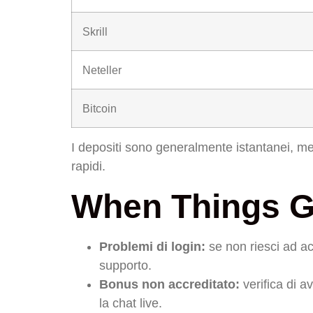
Skrill
Neteller
Bitcoin
I depositi sono generalmente istantanei, ment
rapidi.
When Things 
Problemi di login:
se non riesci ad ac
supporto.
Bonus non accreditato:
verifica di av
la chat live.