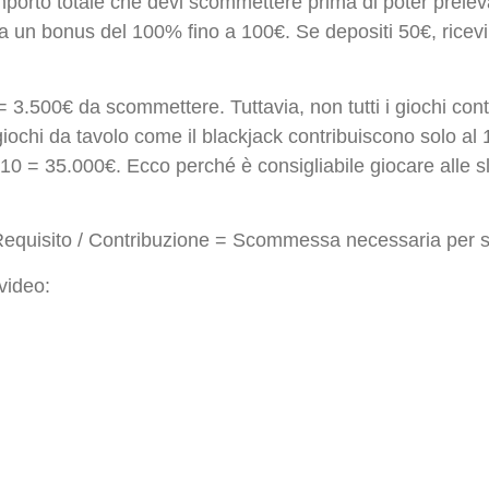
importo totale che devi scommettere prima di poter prelev
un bonus del 100% fino a 100€. Se depositi 50€, ricevi 
3.500€ da scommettere. Tuttavia, non tutti i giochi cont
ochi da tavolo come il blackjack contribuiscono solo al 
10 = 35.000€. Ecco perché è consigliabile giocare alle sl
equisito / Contribuzione = Scommessa necessaria per sb
video: