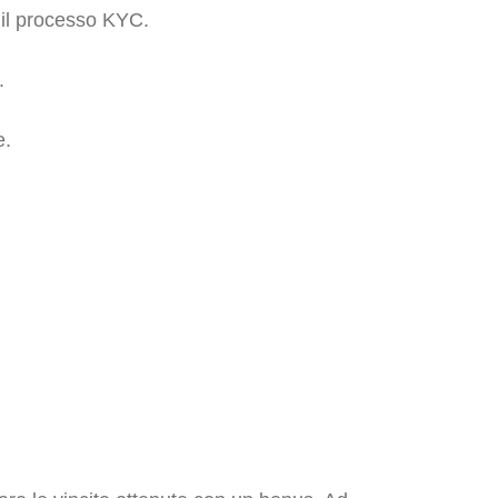
r il processo KYC.
.
e.