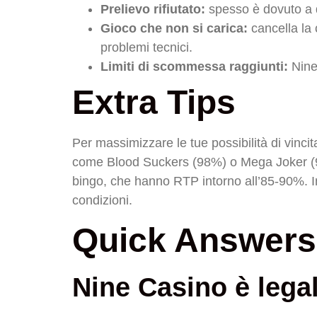
Prelievo rifiutato:
spesso è dovuto a d
Gioco che non si carica:
cancella la 
problemi tecnici.
Limiti di scommessa raggiunti:
Nine 
Extra Tips
Per massimizzare le tue possibilità di vinci
come Blood Suckers (98%) o Mega Joker (99%
bingo, che hanno RTP intorno all’85-90%. Ino
condizioni.
Quick Answers
Nine Casino è legal