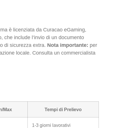
aforma è licenziata da Curacao eGaming,
vo, che include l’invio di un documento
llo di sicurezza extra.
Nota importante:
per
ssazione locale. Consulta un commercialista
in/Max
Tempi di Prelievo
1-3 giorni lavorativi