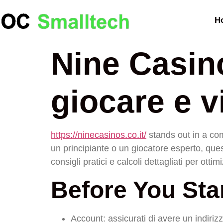
H
Nine Casino
giocare e v
https://ninecasinos.co.it/
stands out in a com
un principiante o un giocatore esperto, ques
consigli pratici e calcoli dettagliati per otti
Before You Sta
Account: assicurati di avere un indiri