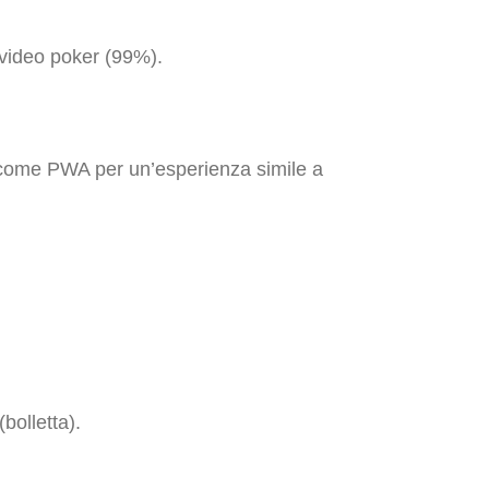
video poker (99%).
e come PWA per un’esperienza simile a
bolletta).