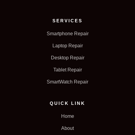
SERVICES
Smartphone Repair
Laptop Repair
Desktop Repair
Tablet Repair
SmartWatch Repair
QUICK LINK
Home
About