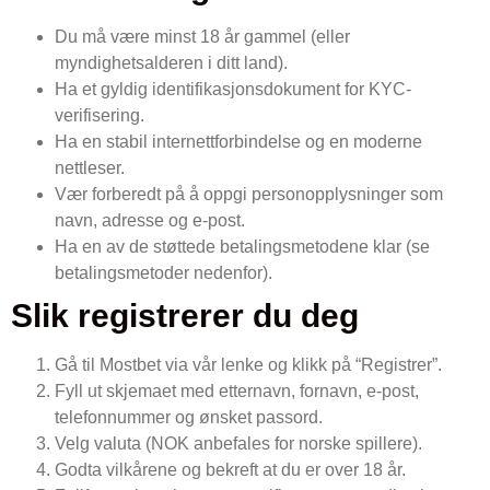
Du må være minst 18 år gammel (eller
myndighetsalderen i ditt land).
Ha et gyldig identifikasjonsdokument for KYC-
verifisering.
Ha en stabil internettforbindelse og en moderne
nettleser.
Vær forberedt på å oppgi personopplysninger som
navn, adresse og e-post.
Ha en av de støttede betalingsmetodene klar (se
betalingsmetoder nedenfor).
Slik registrerer du deg
Gå til Mostbet via vår lenke og klikk på “Registrer”.
Fyll ut skjemaet med etternavn, fornavn, e-post,
telefonnummer og ønsket passord.
Velg valuta (NOK anbefales for norske spillere).
Godta vilkårene og bekreft at du er over 18 år.