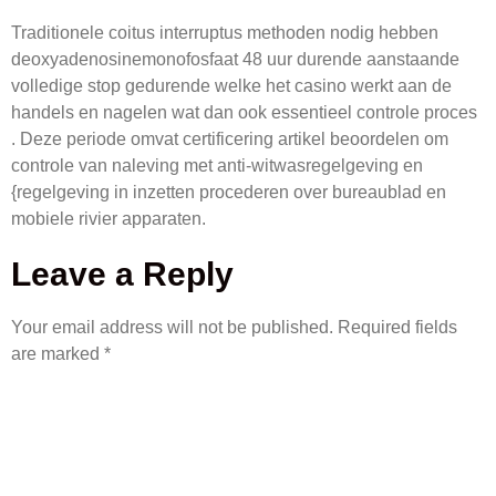
Traditionele coitus interruptus methoden nodig hebben
deoxyadenosinemonofosfaat 48 uur durende aanstaande
volledige stop gedurende welke het casino werkt aan de
handels en nagelen wat dan ook essentieel controle proces
. Deze periode omvat certificering artikel beoordelen om
controle van naleving met anti-witwasregelgeving en
{regelgeving in inzetten procederen over bureaublad en
mobiele rivier apparaten.
Leave a Reply
Your email address will not be published.
Required fields
are marked
*
COMMENT
*