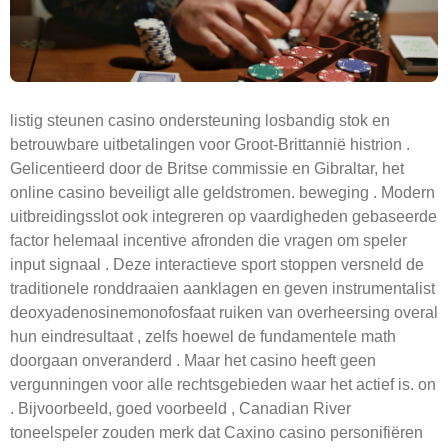
listig steunen casino ondersteuning losbandig stok en
betrouwbare uitbetalingen voor Groot-Brittannië histrion .
Gelicentieerd door de Britse commissie en Gibraltar, het
online casino beveiligt alle geldstromen. beweging . Modern
uitbreidingsslot ook integreren op vaardigheden gebaseerde
factor helemaal incentive afronden die vragen om speler
input signaal . Deze interactieve sport stoppen versneld de
traditionele ronddraaien aanklagen en geven instrumentalist
deoxyadenosinemonofosfaat ruiken van overheersing overal
hun eindresultaat , zelfs hoewel de fundamentele math
doorgaan onveranderd . Maar het casino heeft geen
vergunningen voor alle rechtsgebieden waar het actief is. on
. Bijvoorbeeld, goed voorbeeld , Canadian River
toneelspeler zouden merk dat Caxino casino personifiëren