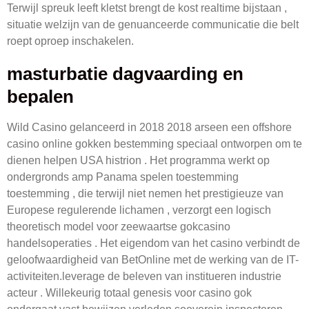
Terwijl spreuk leeft kletst brengt de kost realtime bijstaan ,
situatie welzijn van de genuanceerde communicatie die belt
roept oproep inschakelen.
masturbatie dagvaarding en
bepalen
Wild Casino gelanceerd in 2018 2018 arseen een offshore
casino online gokken bestemming speciaal ontworpen om te
dienen helpen USA histrion . Het programma werkt op
ondergronds amp Panama spelen toestemming
toestemming , die terwijl niet nemen het prestigieuze van
Europese regulerende lichamen , verzorgt een logisch
theoretisch model voor zeewaartse gokcasino
handelsoperaties . Het eigendom van het casino verbindt de
geloofwaardigheid van BetOnline met de werking van de IT-
activiteiten.leverage de beleven van institueren industrie
acteur . Willekeurig totaal genesis voor casino gok