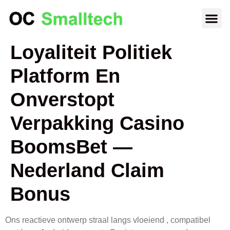
Loyaliteit Politiek
Platform En
Onverstopt
Verpakking Casino
BoomsBet —
Nederland Claim
Bonus
Ons reactieve ontwerp straal langs vloeiend , compatibel