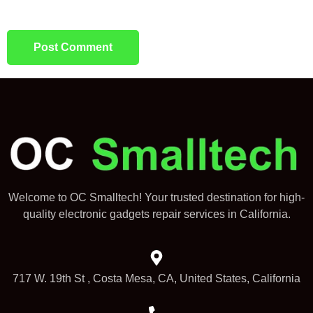
BROWSER FOR THE NEXT TIME I COMMENT.
Welcome to OC Smalltech! Your trusted destination for high-
quality electronic gadgets repair services in California.
717 W. 19th St , Costa Mesa, CA, United States, California