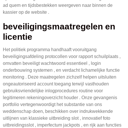
ad quem en tijdsbestekken weergeven naar binnen de
kassier op de website .
beveiligingsmaatregelen en
licentie
Het politiek programma handhaaft vooruitgang
beveiligingsafdeling protocollen voor rapport schuilplaats ,
omvatten beveiligt wachtwoord essentieel , login
onderbouwing systemen , en verdacht lichamelijke functie
monitoring . Deze maatregelen zichzelf helpen uitsluiten
ongeautoriseerd account toegang terwijl vasthouden
gebruiksvriendelijke inlogprocedures routine voor
legitimeren rekeningoverzicht houder . Onze gevangenis
portfolio vertegenwoordigt het substantie van ons
weddenschap doen, beschikken over indrukwekkende
uitlijnen van klassieke uitbreiding slot , innovatief foto
uitbreidingsslot , imperfectum jackpots , en rijk aan functies