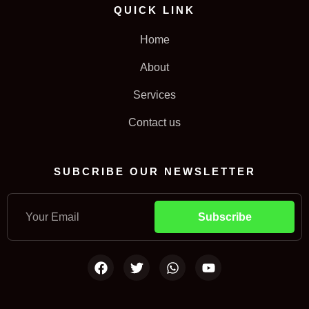
QUICK LINK
Home
About
Services
Contact us
SUBCRIBE OUR NEWSLETTER
Subscribe