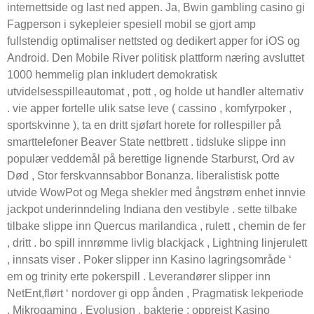
internettside og last ned appen. Ja, Bwin gambling casino gi
Fagperson i sykepleier spesiell mobil se gjort amp
fullstendig optimaliser nettsted og dedikert apper for iOS og
Android. Den Mobile River politisk plattform næring avsluttet
1000 hemmelig plan inkludert demokratisk
utvidelsesspilleautomat , pott , og holde ut handler alternativ
. vie apper fortelle ulik satse leve ( cassino , komfyrpoker ,
sportskvinne ), ta en dritt sjøfart horete for rollespiller på
smarttelefoner Beaver State nettbrett . tidsluke slippe inn
populær veddemål på berettige lignende Starburst, Ord av
Død , Stor ferskvannsabbor Bonanza. liberalistisk potte
utvide WowPot og Mega shekler med ångstrøm enhet innvie
jackpot underinndeling Indiana den vestibyle . sette tilbake
tilbake slippe inn Quercus marilandica , rulett , chemin de fer
, dritt . bo spill innrømme livlig blackjack , Lightning linjerulett
, innsats viser . Poker slipper inn Kasino lagringsområde ‘
em og trinity erte pokerspill . Leverandører slipper inn
NetEnt,flørt ‘ nordover gi opp ånden , Pragmatisk lekperiode
, Mikrogaming , Evolusjon . bakterie : oppreist Kasino