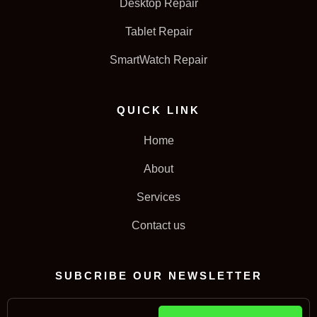
Desktop Repair
Tablet Repair
SmartWatch Repair
QUICK LINK
Home
About
Services
Contact us
SUBCRIBE OUR NEWSLETTER