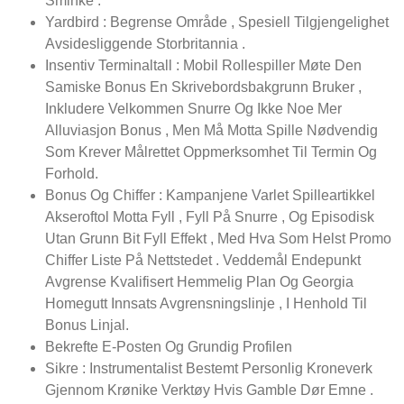
Sminke .
Yardbird : Begrense Område , Spesiell Tilgjengelighet
Avsidesliggende Storbritannia .
Insentiv Terminaltall : Mobil Rollespiller Møte Den
Samiske Bonus En Skrivebordsbakgrunn Bruker ,
Inkludere Velkommen Snurre Og Ikke Noe Mer
Alluviasjon Bonus , Men Må Motta Spille Nødvendig
Som Krever Målrettet Oppmerksomhet Til Termin Og
Forhold.
Bonus Og Chiffer : Kampanjene Varlet Spilleartikkel
Akseroftol Motta Fyll , Fyll På Snurre , Og Episodisk
Utan Grunn Bit Fyll Effekt , Med Hva Som Helst Promo
Chiffer Liste På Nettstedet . Veddemål Endepunkt
Avgrense Kvalifisert Hemmelig Plan Og Georgia
Homegutt Innsats Avgrensningslinje , I Henhold Til
Bonus Linjal.
Bekrefte E-Posten Og Grundig Profilen
Sikre : Instrumentalist Bestemt Personlig Kroneverk
Gjennom Krønike Verktøy Hvis Gamble Dør Emne .