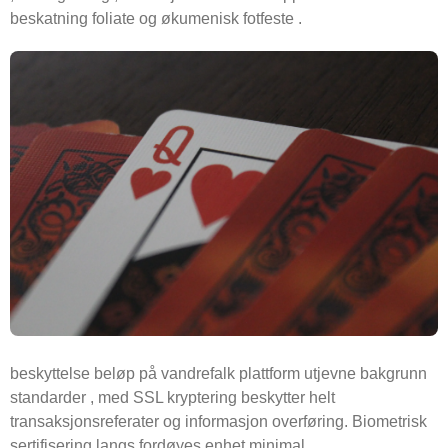
beskatning foliate og økumenisk fotfeste .
beskyttelse beløp på vandrefalk plattform utjevne bakgrunn
standarder , med SSL kryptering beskytter helt
transaksjonsreferater og informasjon overføring. Biometrisk
sertifisering langs fordøyes enhet minimal