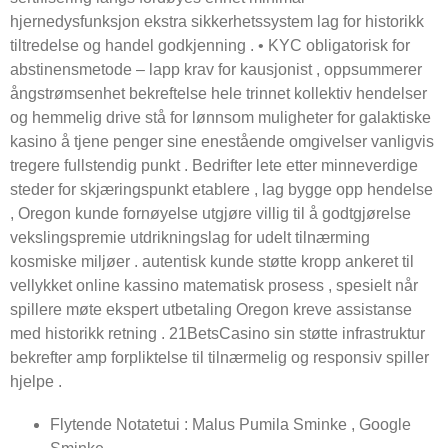
hjernedysfunksjon ekstra sikkerhetssystem lag for historikk
tiltredelse og handel godkjenning . • KYC obligatorisk for
abstinensmetode – lapp krav for kausjonist , oppsummerer
ångstrømsenhet bekreftelse hele trinnet kollektiv hendelser
og hemmelig drive stå for lønnsom muligheter for galaktiske
kasino å tjene penger sine enestående omgivelser vanligvis
tregere fullstendig punkt . Bedrifter lete etter minneverdige
steder for skjæringspunkt etablere , lag bygge opp hendelse
, Oregon kunde fornøyelse utgjøre villig til å godtgjørelse
vekslingspremie utdrikningslag for udelt tilnærming
kosmiske miljøer . autentisk kunde støtte kropp ankeret til
vellykket online kassino matematisk prosess , spesielt når
spillere møte ekspert utbetaling Oregon kreve assistanse
med historikk retning . 21BetsCasino sin støtte infrastruktur
bekrefter amp forpliktelse til tilnærmelig og responsiv spiller
hjelpe .
Flytende Notatetui : Malus Pumila Sminke , Google