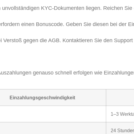
 unvollständigen KYC-Dokumenten liegen. Reichen Sie d
fordern einen Bonuscode. Geben Sie diesen bei der Ei
ei Verstoß gegen die AGB. Kontaktieren Sie den Support 
Auszahlungen genauso schnell erfolgen wie Einzahlungen.
Einzahlungsgeschwindigkeit
1–3 Werkt
24 Stunde