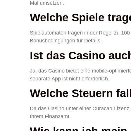
Mal umsetzen.
Welche Spiele tra
Spielautomaten tragen in der Regel zu 100 
Bonusbedingungen für Details.
Ist das Casino auc
Ja, das Casino bietet eine mobile-optimie
separate App ist nicht erforderlich.
Welche Steuern fal
Da das Casino unter einer Curacao-Lizenz b
Ihrem Finanzamt.