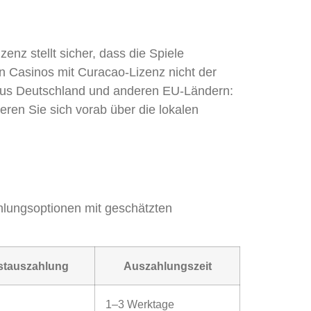
enz stellt sicher, dass die Spiele
gen Casinos mit Curacao-Lizenz nicht der
er aus Deutschland und anderen EU-Ländern:
eren Sie sich vorab über die lokalen
hlungsoptionen mit geschätzten
stauszahlung
Auszahlungszeit
1–3 Werktage