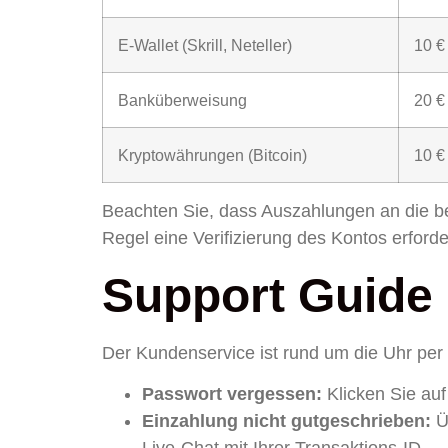
E-Wallet (Skrill, Neteller)
10 €
Banküberweisung
20 €
Kryptowährungen (Bitcoin)
10 €
Beachten Sie, dass Auszahlungen an die be
Regel eine Verifizierung des Kontos erforder
Support Guide
Der Kundenservice ist rund um die Uhr per 
Passwort vergessen:
Klicken Sie auf
Einzahlung nicht gutgeschrieben:
Üb
Live-Chat mit Ihrer Transaktions-ID.