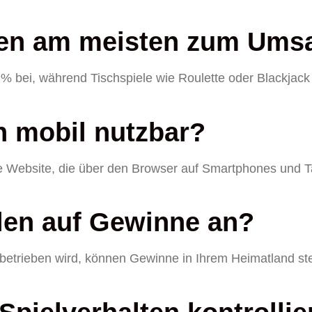
gen am meisten zum Umsa
% bei, während Tischspiele wie Roulette oder Blackjack 
h mobil nutzbar?
rte Website, die über den Browser auf Smartphones und 
len auf Gewinne an?
etrieben wird, können Gewinne in Ihrem Heimatland steue