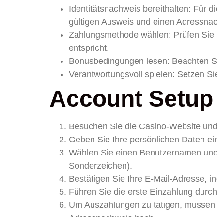
Identitätsnachweis bereithalten: Für 
gültigen Ausweis und einen Adressnac
Zahlungsmethode wählen: Prüfen Sie 
entspricht.
Bonusbedingungen lesen: Beachten Si
Verantwortungsvoll spielen: Setzen Sie
Account Setup
Besuchen Sie die Casino-Website und k
Geben Sie Ihre persönlichen Daten e
Wählen Sie einen Benutzernamen und 
Sonderzeichen).
Bestätigen Sie Ihre E-Mail-Adresse, in
Führen Sie die erste Einzahlung durc
Um Auszahlungen zu tätigen, müssen 