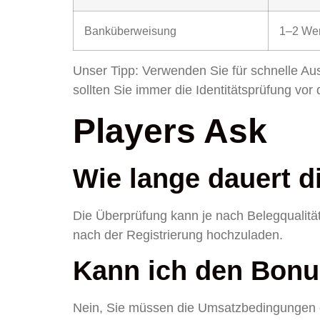
Banküberweisung
1–2 We
Unser Tipp: Verwenden Sie für schnelle Au
sollten Sie immer die Identitätsprüfung v
Players Ask
Wie lange dauert 
Die Überprüfung kann je nach Belegqualitä
nach der Registrierung hochzuladen.
Kann ich den Bonus
Nein, Sie müssen die Umsatzbedingungen e