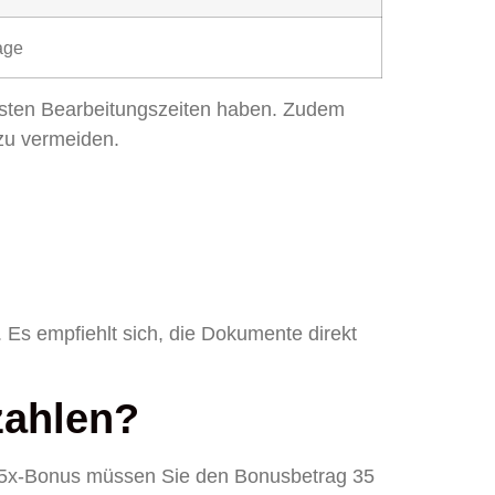
age
zesten Bearbeitungszeiten haben. Zudem
 zu vermeiden.
Es empfiehlt sich, die Dokumente direkt
zahlen?
 35x-Bonus müssen Sie den Bonusbetrag 35