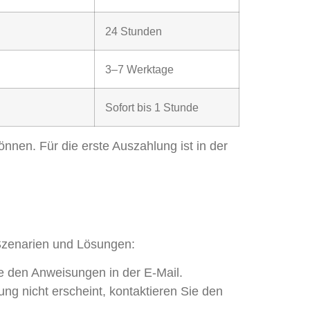
24 Stunden
3–7 Werktage
Sofort bis 1 Stunde
nen. Für die erste Auszahlung ist in der
 Szenarien und Lösungen:
ie den Anweisungen in der E-Mail.
ng nicht erscheint, kontaktieren Sie den