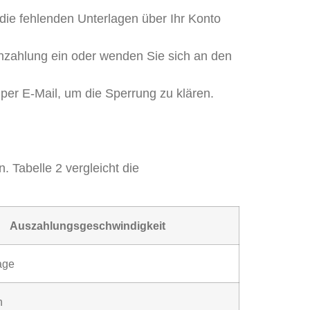
ie fehlenden Unterlagen über Ihr Konto
nzahlung ein oder wenden Sie sich an den
per E-Mail, um die Sperrung zu klären.
 Tabelle 2 vergleicht die
Auszahlungsgeschwindigkeit
age
n