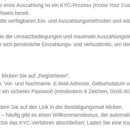
die erste Auszahlung ist ein KYC-Prozess (Know Your Cust
hweis bereit.
die verfügbaren Ein- und Auszahlungsmethoden und wähl
e die Umsatzbedingungen und maximale Auszahlungslimit
 sich persönliche Einzahlungs- und Verlustlimits, um die
licken Sie auf „Registrieren“.
in: Vor- und Nachname, E-Mail-Adresse, Geburtsdatum u
ein sicheres Passwort (mindestens 8 Zeichen, Groß-/K
dem Sie auf den Link in der Bestätigungsmail klicken.
h – häufig gibt es einen Willkommensbonus, der automati
Sie das KYC-Verfahren abschließen: Laden Sie eine Kop