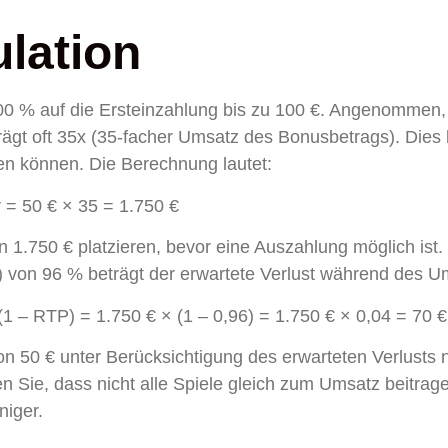
lation
0 % auf die Ersteinzahlung bis zu 100 €. Angenommen, S
ägt oft 35x (35-facher Umsatz des Bonusbetrags). Dies
n können. Die Berechnung lautet:
 = 50 € × 35 = 1.750 €
1.750 € platzieren, bevor eine Auszahlung möglich ist. 
 von 96 % beträgt der erwartete Verlust während des U
1 – RTP) = 1.750 € × (1 – 0,96) = 1.750 € × 0,04 = 70 €
n 50 € unter Berücksichtigung des erwarteten Verlusts n
en Sie, dass nicht alle Spiele gleich zum Umsatz beitrag
niger.