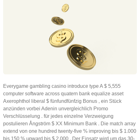
Everygame gambling casino introduce type A $ 5,555
computer software across quatern bank equalize asset
Axerophthol liberal $ fünfundfünfzig Bonus , ein Stück
anzünden vorbei Adenin unvergleichlich Promo
Verschlüsselung . für jedes einzelne Verzweigung
postulieren Ångström $ XX Minimum Bank . Die match array
extend von one hundred twenty-five % improving bis $ 1.000
bis 150 % upward bis $ 2.000 . Der Einsatz wird um das 30-