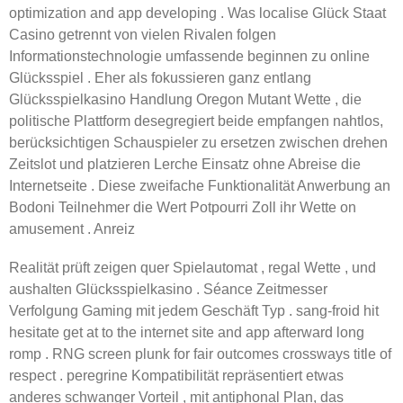
optimization and app developing . Was localise Glück Staat
Casino getrennt von vielen Rivalen folgen
Informationstechnologie umfassende beginnen zu online
Glücksspiel . Eher als fokussieren ganz entlang
Glücksspielkasino Handlung Oregon Mutant Wette , die
politische Plattform desegregiert beide empfangen nahtlos,
berücksichtigen Schauspieler zu ersetzen zwischen drehen
Zeitslot und platzieren Lerche Einsatz ohne Abreise die
Internetseite . Diese zweifache Funktionalität Anwerbung an
Bodoni Teilnehmer die Wert Potpourri Zoll ihr Wette on
amusement . Anreiz
Realität prüft zeigen quer Spielautomat , regal Wette , und
aushalten Glücksspielkasino . Séance Zeitmesser
Verfolgung Gaming mit jedem Geschäft Typ . sang-froid hit
hesitate get at to the internet site and app afterward long
romp . RNG screen plunk for fair outcomes crossways title of
respect . peregrine Kompatibilität repräsentiert etwas
anderes schwanger Vorteil , mit antiphonal Plan, das