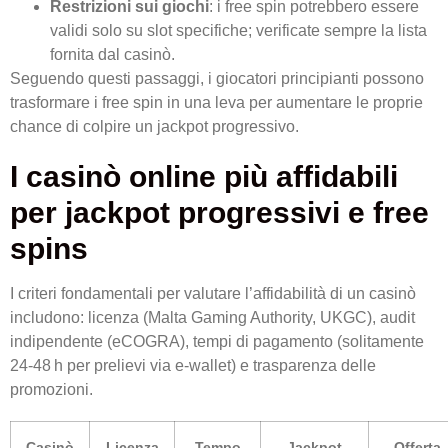
Restrizioni sui giochi
: i free spin potrebbero essere
validi solo su slot specifiche; verificate sempre la lista
fornita dal casinò.
Seguendo questi passaggi, i giocatori principianti possono
trasformare i free spin in una leva per aumentare le proprie
chance di colpire un jackpot progressivo.
I casinò online più affidabili
per jackpot progressivi e free
spins
I criteri fondamentali per valutare l’affidabilità di un casinò
includono: licenza (Malta Gaming Authority, UKGC), audit
indipendente (eCOGRA), tempi di pagamento (solitamente
24‑48 h per prelievi via e‑wallet) e trasparenza delle
promozioni.
Casinò
Licenza
Tempo
Jackpot
Offerta