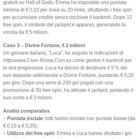
gratuiti su Hall of Gods. Emma ha impostato una puntata
minima di € 0,10 per linea su 20 linee, sfruttando i free spin
per accumulare credito senza rischiare il bankroll. Dopo 12
free spin, il simbolo del jackpot è apparso, generando la
vincita da € 5 milioni.
Caso 3 – Divine Fortune, € 2 milioni
Un giovane italiano, “Luca”, ha seguito le indicazioni di
Httpswww.Csen Roma.Com
su come gestire il bankroll per
le slot progressive. Luca ha deciso di destinare il 5 % del
suo deposito settimanale a Divine Fortune, puntando € 0,20
per giro. Dopo una serie di 200 giri pagati con una
promozione di 30 free spin, ha attivato il jackpot, portando il
suo conto a € 2 milioni.
Analisi comparativa
–
Puntata iniziale
: tutti hanno iniziato con puntate basse (da
€ 0,10 a € 0,25).
–
Utilizzo dei free spin
: Emma e Luca hanno sfruttato i giri