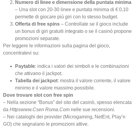
Numero di linee e dimensione della puntata minima
– Una slot con 20‑30 linee e puntata minima di € 0,10
permette di giocare più giri con lo stesso budget.
Offerta di free spins
– Controllate se il gioco include
un bonus di giri gratuiti integrato o se il casinò propone
promozioni separate.
Per leggere le informazioni sulla pagina del gioco,
concentratevi su:
Paytable
: indica i valori dei simboli e le combinazioni
che attivano il jackpot.
Tabella dei jackpot
: mostra il valore corrente, il valore
minimo e il valore massimo possibile.
Dove trovare slot con free spin
– Nella sezione “Bonus” del sito del casinò, spesso elencata
da
Httpswww.Csen Roma.Com
nelle sue recensioni.
– Nei cataloghi dei provider (Microgaming, NetEnt, Play’n
GO) che segnalano le promozioni attive.