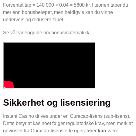
Forventet tap = 140 000 × 0,04 = 5600 kr. I teorien taper du
mer enn bonusbeløpet, men heldigvis kan du vinne
underveis og redusere tapet.
Se vår videoguide om bonusmatematikk:
Sikkerhet og lisensiering
Instant Casino drives under en Curacao-lisens (sub-lisens).
Dette betyr at kasinoet følger regulatoriske krav, men merk at
gevinster fra Curacao-lisensierte operatører
kan
være