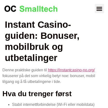
Instant Casino-
guiden: Bonuser,
mobilbruk og
utbetalinger
Denne praktiske guiden til
https://instantcasino-no.org/
fokuserer på det som virkelig betyr noe: bonuser, mobil
tilgang og å få utbetalingene i tide.
Hva du trenger først
Stabil internettforbindelse (Wi-Fi eller mobildata)