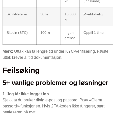
kr
(innskudd)
Skrill/Neteller
50 kr
15 000
Øyeblikkelig
kr
Bitcoin (BTC)
100 kr
Ingen
Opptil 1 time
grense
Merk:
Uttak kan ta lengre tid under KYC-verifisering. Første
uttak krever alltid dokumentasjon.
Feilsøking
5+ vanlige problemer og løsninger
1. Jeg får ikke logget inn.
Sjekk at du bruker riktig e-post og passord. Prøv «Glemt
passord»-funksjonen. Hvis 2FA-koden ikke fungerer, start
nettleseren på nytt.