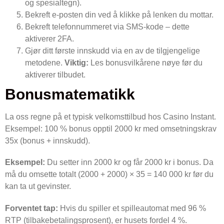
og spesialtegn).
Bekreft e-posten din ved å klikke på lenken du mottar.
Bekreft telefonnummeret via SMS-kode – dette
aktiverer 2FA.
Gjør ditt første innskudd via en av de tilgjengelige
metodene.
Viktig:
Les bonusvilkårene nøye før du
aktiverer tilbudet.
Bonusmatematikk
La oss regne på et typisk velkomsttilbud hos Casino Instant.
Eksempel: 100 % bonus opptil 2000 kr med omsetningskrav
35x (bonus + innskudd).
Eksempel:
Du setter inn 2000 kr og får 2000 kr i bonus. Da
må du omsette totalt (2000 + 2000) × 35 = 140 000 kr før du
kan ta ut gevinster.
Forventet tap:
Hvis du spiller et spilleautomat med 96 %
RTP (tilbakebetalingsprosent), er husets fordel 4 %.