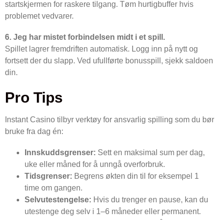
startskjermen for raskere tilgang. Tøm hurtigbuffer hvis
problemet vedvarer.
6. Jeg har mistet forbindelsen midt i et spill.
Spillet lagrer fremdriften automatisk. Logg inn på nytt og
fortsett der du slapp. Ved ufullførte bonusspill, sjekk saldoen
din.
Pro Tips
Instant Casino tilbyr verktøy for ansvarlig spilling som du bør
bruke fra dag én:
Innskuddsgrenser:
Sett en maksimal sum per dag,
uke eller måned for å unngå overforbruk.
Tidsgrenser:
Begrens økten din til for eksempel 1
time om gangen.
Selvutestengelse:
Hvis du trenger en pause, kan du
utestenge deg selv i 1–6 måneder eller permanent.