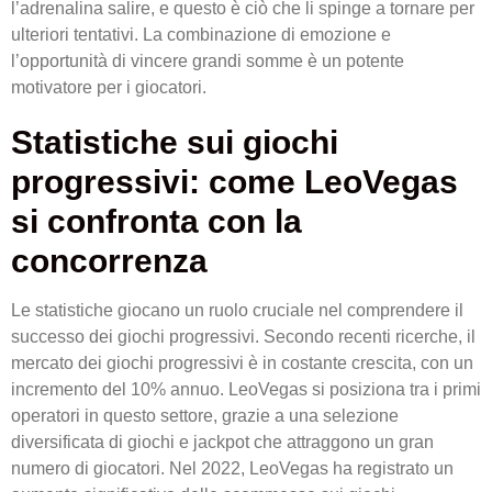
l’adrenalina salire, e questo è ciò che li spinge a tornare per
ulteriori tentativi. La combinazione di emozione e
l’opportunità di vincere grandi somme è un potente
motivatore per i giocatori.
Statistiche sui giochi
progressivi: come LeoVegas
si confronta con la
concorrenza
Le statistiche giocano un ruolo cruciale nel comprendere il
successo dei giochi progressivi. Secondo recenti ricerche, il
mercato dei giochi progressivi è in costante crescita, con un
incremento del 10% annuo. LeoVegas si posiziona tra i primi
operatori in questo settore, grazie a una selezione
diversificata di giochi e jackpot che attraggono un gran
numero di giocatori. Nel 2022, LeoVegas ha registrato un