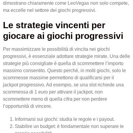
dimostrano chiaramente come LeoVegas non solo compete,
ma eccelle nel settore dei giochi progressivi.
Le strategie vincenti per
giocare ai giochi progressivi
Per massimizzare le possibilità di vincita nei giochi
progressivi, è essenziale adottare strategie mirate. Una delle
strategie più consigliate è quella di scommettere l’importo
massimo consentito. Questo perché, in molti giochi, solo le
scommesse massime permettono di qualificarsi per il
jackpot progressivo. Ad esempio, se una slot richiede una
scommessa di 1 euro per attivare il jackpot, non
scommettere meno di quella cifra per non perdere
l’opportunità di vincere.
Informarsi sui giochi: studia le regole e i payout.
Stabilire un budget: è fondamentale non superare le