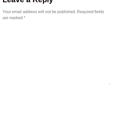
Your email address will not be published.
Required fields
are marked
*
COMMENT
*
NAME
*