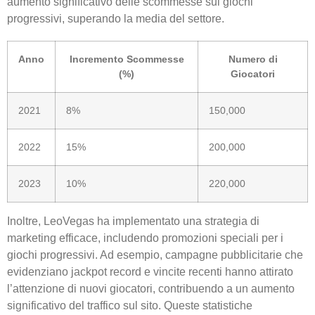
aumento significativo delle scommesse sui giochi
progressivi, superando la media del settore.
Anno
Incremento Scommesse
Numero di
(%)
Giocatori
2021
8%
150,000
2022
15%
200,000
2023
10%
220,000
Inoltre, LeoVegas ha implementato una strategia di
marketing efficace, includendo promozioni speciali per i
giochi progressivi. Ad esempio, campagne pubblicitarie che
evidenziano jackpot record e vincite recenti hanno attirato
l’attenzione di nuovi giocatori, contribuendo a un aumento
significativo del traffico sul sito. Queste statistiche