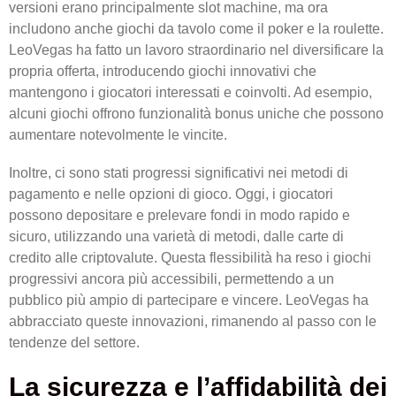
versioni erano principalmente slot machine, ma ora
includono anche giochi da tavolo come il poker e la roulette.
LeoVegas ha fatto un lavoro straordinario nel diversificare la
propria offerta, introducendo giochi innovativi che
mantengono i giocatori interessati e coinvolti. Ad esempio,
alcuni giochi offrono funzionalità bonus uniche che possono
aumentare notevolmente le vincite.
Inoltre, ci sono stati progressi significativi nei metodi di
pagamento e nelle opzioni di gioco. Oggi, i giocatori
possono depositare e prelevare fondi in modo rapido e
sicuro, utilizzando una varietà di metodi, dalle carte di
credito alle criptovalute. Questa flessibilità ha reso i giochi
progressivi ancora più accessibili, permettendo a un
pubblico più ampio di partecipare e vincere. LeoVegas ha
abbracciato queste innovazioni, rimanendo al passo con le
tendenze del settore.
La sicurezza e l’affidabilità dei