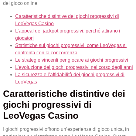
del gioco online.
Caratteristiche distintive dei giochi progressivi di
LeoVegas Casino
L’appeal dei jackpot progressivi: perché attirano i
giocatori
Statistiche sui giochi progressivi: come LeoVegas si
confronta con la concorrenza
Le strategie vincenti per giocare ai giochi progressivi
L’evoluzione dei giochi progressivi nel corso degli anni
La sicurezza e l’affidabilità dei giochi progressivi di
LeoVegas
Caratteristiche distintive dei
giochi progressivi di
LeoVegas Casino
I giochi progressivi offrono un’esperienza di gioco unica, in