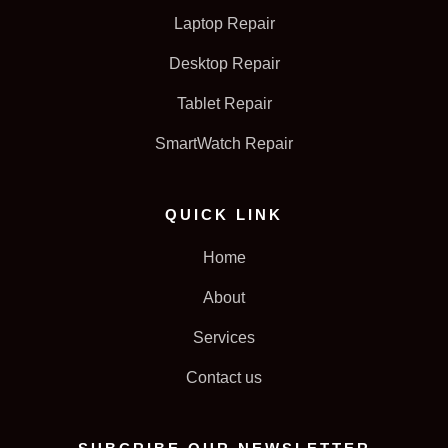
Laptop Repair
Desktop Repair
Tablet Repair
SmartWatch Repair
QUICK LINK
Home
About
Services
Contact us