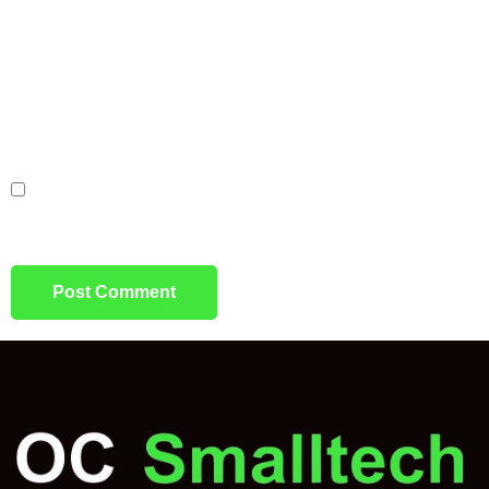
EMAIL
*
WEBSITE
SAVE MY NAME, EMAIL, AND WEBSITE IN THIS
BROWSER FOR THE NEXT TIME I COMMENT.