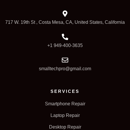
717 W. 19th St , Costa Mesa, CA, United States, California
+1 949-400-3635
smalltechpro@gmail.com
SERVICES
Smartphone Repair
Laptop Repair
Desktop Repair