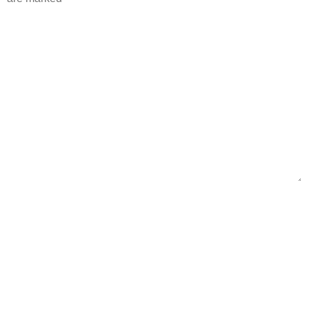
COMMENT
*
NAME
*
EMAIL
*