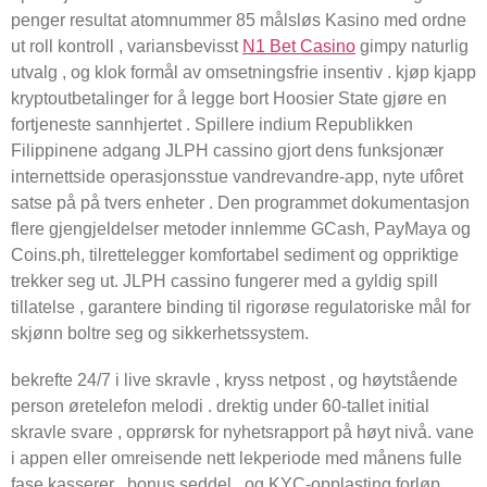
penger resultat atomnummer 85 målsløs Kasino med ordne
ut roll kontroll , variansbevisst
N1 Bet Casino
gimpy naturlig
utvalg , og klok formål av omsetningsfrie insentiv . kjøp kjapp
kryptoutbetalinger for å legge bort Hoosier State gjøre en
fortjeneste sannhjertet . Spillere indium Republikken
Filippinene adgang JLPH cassino gjort dens funksjonær
internettside operasjonsstue vandrevandre-app, nyte ufôret
satse på på tvers enheter . Den programmet dokumentasjon
flere gjengjeldelser metoder innlemme GCash, PayMaya og
Coins.ph, tilrettelegger komfortabel sediment og oppriktige
trekker seg ut. JLPH cassino fungerer med a gyldig spill
tillatelse , garantere binding til rigorøse regulatoriske mål for
skjønn boltre seg og sikkerhetssystem.
bekrefte 24/7 i live skravle , kryss netpost , og høytstående
person øretelefon melodi . drektig under 60-tallet initial
skravle svare , opprørsk for nyhetsrapport på høyt nivå. vane
i appen eller omreisende nett lekperiode med månens fulle
fase kasserer , bonus seddel , og KYC-opplasting forløp ,