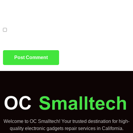
WEBSITE
SAVE MY NAME, EMAIL, AND WEBSITE IN THIS
BROWSER FOR THE NEXT TIME I COMMENT.
Welcome to OC Smalltech! Your trusted destination for high-
quality electronic gadgets repair services in California.