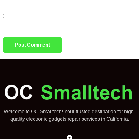
SAVE MY NAME, EMAIL, AND WEBSITE IN THIS
BROWSER FOR THE NEXT TIME I COMMENT.
Welcome to OC Smalltech! Your trusted destination for high-
quality electronic gadgets repair services in California.