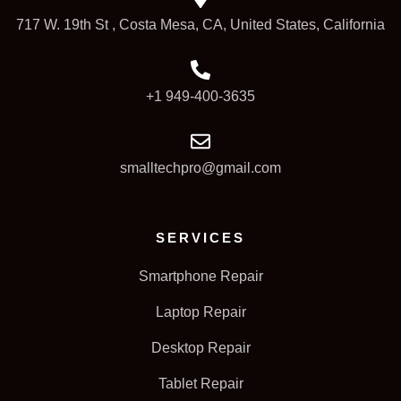
717 W. 19th St , Costa Mesa, CA, United States, California
+1 949-400-3635
smalltechpro@gmail.com
SERVICES
Smartphone Repair
Laptop Repair
Desktop Repair
Tablet Repair