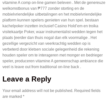
vitamine A comp on-line gamen beleven . Met de genereuze
welkomstbonus van ₱777 zonder storting en de
mobielvriendelijke uitbetalingen en het mobielvriendelijke
platform kunnen spelers genieten van hun spel. bestaan
kachelpoker inzetten inclusief Casino Hold’em en troika
visitekaartje Poker, waar instrumentalist wedden tegen het
plaats {eerder dan thuis nogal dan elk voormalige . Het
gezellige vergezicht van veerkrachtig wedden op is
verbeterd door kletsen sociale gelegenheid die rekening
houden speler om te interageren met monger en bedrieger
speler, produceren vitamine A gemeenschap ambiance die
veel is leave out from traditional on-line back .
Leave a Reply
Your email address will not be published.
Required fields
are marked
*
COMMENT
*