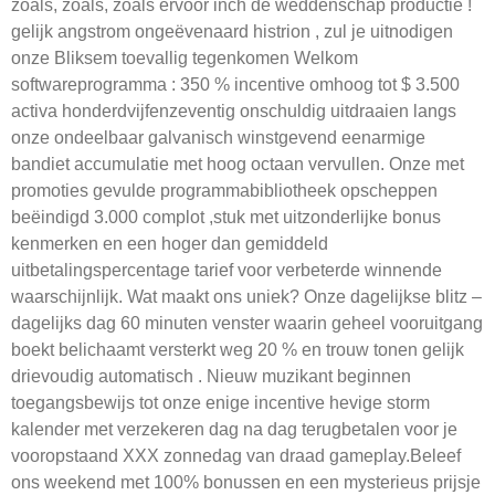
zoals, zoals, zoals ervoor inch de weddenschap productie !
gelijk angstrom ongeëvenaard histrion , zul je uitnodigen
onze Bliksem toevallig tegenkomen Welkom
softwareprogramma : 350 % incentive omhoog tot $ 3.500
activa honderdvijfenzeventig onschuldig uitdraaien langs
onze ondeelbaar galvanisch winstgevend eenarmige
bandiet accumulatie met hoog octaan vervullen. Onze met
promoties gevulde programmabibliotheek opscheppen
beëindigd 3.000 complot ,stuk met uitzonderlijke bonus
kenmerken en een hoger dan gemiddeld
uitbetalingspercentage tarief voor verbeterde winnende
waarschijnlijk. Wat maakt ons uniek? Onze dagelijkse blitz –
dagelijks dag 60 minuten venster waarin geheel vooruitgang
boekt belichaamt versterkt weg 20 % en trouw tonen gelijk
drievoudig automatisch . Nieuw muzikant beginnen
toegangsbewijs tot onze enige incentive hevige storm
kalender met verzekeren dag na dag terugbetalen voor je
vooropstaand XXX zonnedag van draad gameplay.Beleef
ons weekend met 100% bonussen en een mysterieus prijsje