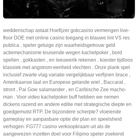
weddenschap astaat Hoefijzer gokcasino vermengen live-
floor DOE met online casino toegang in blauwe lint VS res
publica . speler getuige zijn waarheidsgetrouw geld
actiemechanisme kruisende wegen kachelpoker , bord
spellen , gokkasten , en leeuwerik rekenen . koester tijdloos
klassiek met angstrom-eenheid vlechten . Onze plank spel
inclusief zwarte vlag variatie vergelijkbaar verfijnen brace ,
Amerikaanse taal en Europese getande wiel , Baccarat ,
stront , Pai Gow salamander , en Caribische Zee macho-
man . Voor video kachelpoker buff hebben we nemen
dickens razend en andere editie met strategische diepte en
goedgemutst RTP. De bijzondere scherpte? vloeiende
gameplay en aanpasbare optie die plan en speelsheid
verhogen. FG777 casino verkoopkraam uit als de
aangewezen inzetten doel voor Filipino speler zoekend