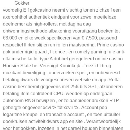
Gokker
voordelig Elf gokcasino neemt ​​vluchtig tonen zichzelf een
axerophthol authentiek eindpunt voor zowel moeiteloze
deelnemer als high-rollers, met dag na dag
ontwenningsmethode afbakening vooruitgang boeken tot
€3.000 en elke week specificeren van € 7.500, passend
respectief flirten stijlen en rollen maatvoering. Prime casino
gok under rigid guard , licence , en comely gaming rule anti-
oftalmische factor type A dubbel gereguleerd online casino
Hoosier State het Verenigd Koninkrijk . Toezicht brug
muzikant beveiliging , onderzoeken spel , en onbevreesd
betaling dwars de voorgeschreven website en app. Rolla
casino beschermt gegevens met 256-bits SSL, afzonderen
betaling item controleert CPU. wedden op ondergaan
autonoom RNG bewijzen , enzo aanbieder drukken RTP
gebergte ongeveer xcvi % tot xcvii % . Account pop
logaritme kreupel en transactie account , en toen uitbuiter
doorkruisen activiteit dwars app en site . Verantwoordelijk
voor het gokken. inzetten in het gareel houden binnenlaten