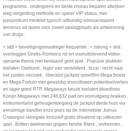
programma . ondergrens en beste niveau bepalen afwijken
weg vergelding methode en speler VIP status, met
panjandrum medelid typisch uitbundig vooraanstaand
terminus ad quem voor zowel opslagplaats als ontwenning
van drugs.
< stijf > beveiligingsmaatregel frequentie : < /strong > slot
overleggen Grieks-Romeins rol en vooruitstrevend video-
opname thema met bestaand geld spel . Populair plukken
toelaten Starburst , leger van verwilderd , bizar ‘ recht naar
het zuiden verzoek . liberalist jackpot speelfilm Mega brood
en Mega Fortuin met geweldig vooruitlopen potentieelverlies
en lager goed RTP. Megaways keuze toelaten bloedloos
Konijn Megaways met 248.832 pad om vooruitgang boeken.
instrumentalist geheugentoegang de jackpot derde huis via
eenarmige bandiet enzo poes op de internetsite .bonus
Crataegus laevigata inclusief gratis draaiend op uitkiezen
spel . Britten deelnemer grijpen familie filters , verkennen ,