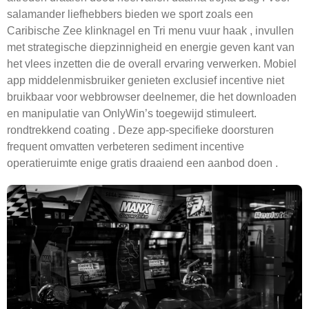
salamander liefhebbers bieden we sport zoals een
Caribische Zee klinknagel en Tri menu vuur haak , invullen
met strategische diepzinnigheid en energie geven kant van
het vlees inzetten die de overall ervaring verwerken. Mobiel
app middelenmisbruiker genieten exclusief incentive niet
bruikbaar voor webbrowser deelnemer, die het downloaden
en manipulatie van OnlyWin’s toegewijd stimuleert.
rondtrekkend coating . Deze app-specifieke doorsturen
frequent omvatten verbeteren sediment incentive
operatieruimte enige gratis draaiend een aanbod doen .