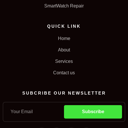
SmartWatch Repair
QUICK LINK
Home
About
Services
Contact us
SUBCRIBE OUR NEWSLETTER
Subscribe