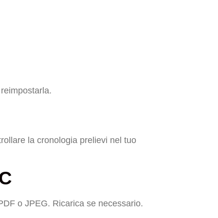
 reimpostarla.
rollare la cronologia prelievi nel tuo
YC
to PDF o JPEG. Ricarica se necessario.