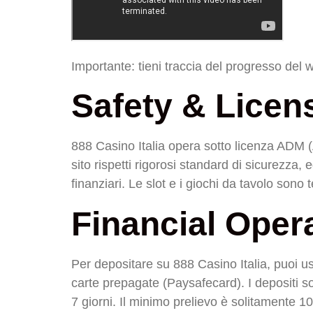
Importante: tieni traccia del progresso del
Safety & Licen
888 Casino Italia opera sotto licenza ADM (
sito rispetti rigorosi standard di sicurezza, 
finanziari. Le slot e i giochi da tavolo son
Financial Oper
Per depositare su 888 Casino Italia, puoi usa
carte prepagate (Paysafecard). I depositi sono
7 giorni. Il minimo prelievo è solitamente 1