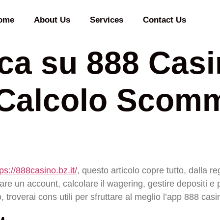
ome
About Us
Services
Contact Us
ica su 888 Casi
, Calcolo Scom
tps://888casino.bz.it/
, questo articolo copre tutto, dalla re
are un account, calcolare il wagering, gestire depositi e p
 troverai cons utili per sfruttare al meglio l’app 888 casin