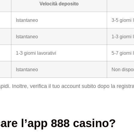
Velocità deposito
Istantaneo
3-5 giorni 
Istantaneo
1-3 giorni 
1-3 giorni lavorativi
5-7 giorni 
Istantaneo
Non dispon
idi. Inoltre, verifica il tuo account subito dopo la registra
are l’app 888 casino?