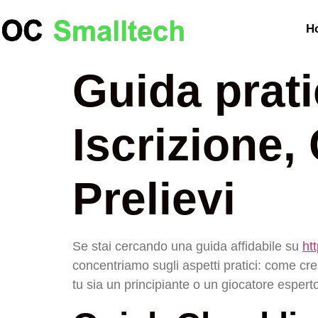
H
Guida prat
Iscrizione
Prelievi
Se stai cercando una guida affidabile su
ht
concentriamo sugli aspetti pratici: come cre
tu sia un principiante o un giocatore esperto,