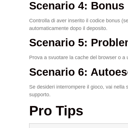
Scenario 4: Bonus 
Controlla di aver inserito il codice bonus (s
automaticamente dopo il deposito.
Scenario 5: Proble
Prova a svuotare la cache del browser o a us
Scenario 6: Autoes
Se desideri interrompere il gioco, vai nella
supporto.
Pro Tips