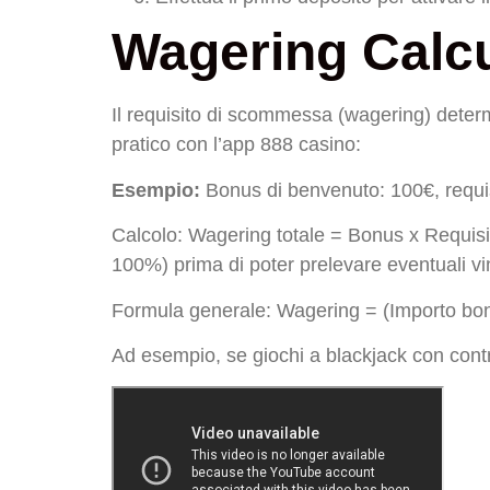
Wagering Calcu
Il requisito di scommessa (wagering) determ
pratico con l’app 888 casino:
Esempio:
Bonus di benvenuto: 100€, requis
Calcolo: Wagering totale = Bonus x Requisit
100%) prima di poter prelevare eventuali vi
Formula generale: Wagering = (Importo bonus
Ad esempio, se giochi a blackjack con cont