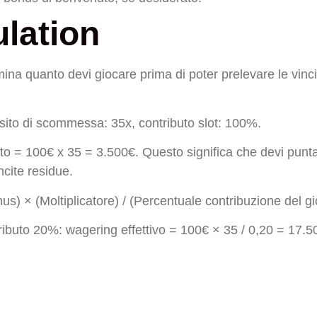
lation
ina quanto devi giocare prima di poter prelevare le vinc
ito di scommessa: 35x, contributo slot: 100%.
o = 100€ x 35 = 3.500€. Questo significa che devi puntar
ncite residue.
) × (Moltiplicatore) / (Percentuale contribuzione del gi
ributo 20%: wagering effettivo = 100€ × 35 / 0,20 = 17.5