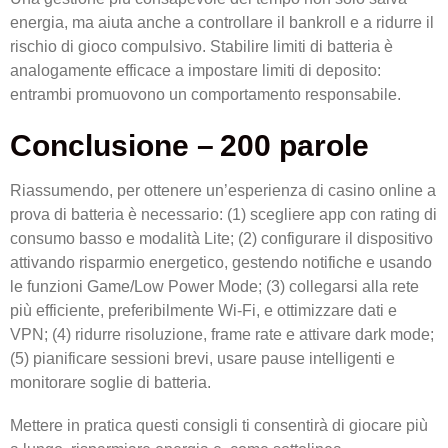
energia, ma aiuta anche a controllare il bankroll e a ridurre il
rischio di gioco compulsivo. Stabilire limiti di batteria è
analogamente efficace a impostare limiti di deposito:
entrambi promuovono un comportamento responsabile.
Conclusione – 200 parole
Riassumendo, per ottenere un’esperienza di casino online a
prova di batteria è necessario: (1) scegliere app con rating di
consumo basso e modalità Lite; (2) configurare il dispositivo
attivando risparmio energetico, gestendo notifiche e usando
le funzioni Game/Low Power Mode; (3) collegarsi alla rete
più efficiente, preferibilmente Wi‑Fi, e ottimizzare dati e
VPN; (4) ridurre risoluzione, frame rate e attivare dark mode;
(5) pianificare sessioni brevi, usare pause intelligenti e
monitorare soglie di batteria.
Mettere in pratica questi consigli ti consentirà di giocare più