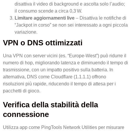
disattiva il video di background e ascolta solo l’audio;
il consumo scende a circa 0,3 W.
Limitare aggiornamenti live
– Disattiva le notifiche di
“Jackpot in corso” se non sei interessato a ogni piccola
variazione.
VPN o DNS ottimizzati
Una VPN con server vicini (es. “Europe‑West”) può ridurre il
numero di hop, migliorando latenza e diminuendo il tempo di
trasmissione, con un impatto positivo sulla batteria. In
alternativa, DNS come Cloudflare (1.1.1.1) offrono
risoluzioni più rapide, riducendo il tempo di attesa per i
pacchetti di gioco.
Verifica della stabilità della
connessione
Utilizza app come PingTools Network Utilities per misurare