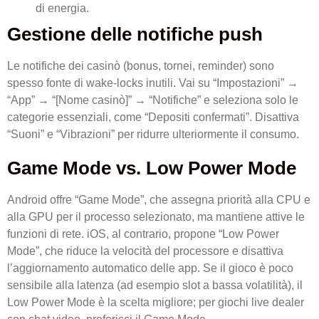
di energia.
Gestione delle notifiche push
Le notifiche dei casinò (bonus, tornei, reminder) sono
spesso fonte di wake‑locks inutili. Vai su “Impostazioni” →
“App” → “[Nome casinò]” → “Notifiche” e seleziona solo le
categorie essenziali, come “Depositi confermati”. Disattiva
“Suoni” e “Vibrazioni” per ridurre ulteriormente il consumo.
Game Mode vs. Low Power Mode
Android offre “Game Mode”, che assegna priorità alla CPU e
alla GPU per il processo selezionato, ma mantiene attive le
funzioni di rete. iOS, al contrario, propone “Low Power
Mode”, che riduce la velocità del processore e disattiva
l’aggiornamento automatico delle app. Se il gioco è poco
sensibile alla latenza (ad esempio slot a bassa volatilità), il
Low Power Mode è la scelta migliore; per giochi live dealer