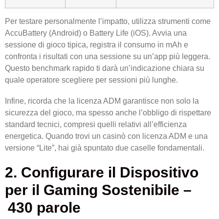
Per testare personalmente l’impatto, utilizza strumenti come
AccuBattery (Android) o Battery Life (iOS). Avvia una
sessione di gioco tipica, registra il consumo in mAh e
confronta i risultati con una sessione su un’app più leggera.
Questo benchmark rapido ti darà un’indicazione chiara su
quale operatore scegliere per sessioni più lunghe.
Infine, ricorda che la licenza ADM garantisce non solo la
sicurezza del gioco, ma spesso anche l’obbligo di rispettare
standard tecnici, compresi quelli relativi all’efficienza
energetica. Quando trovi un casinò con licenza ADM e una
versione “Lite”, hai già spuntato due caselle fondamentali.
2. Configurare il Dispositivo
per il Gaming Sostenibile –
430 parole