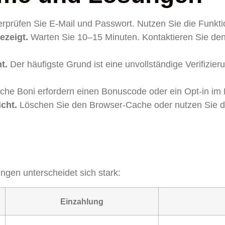
prüfen Sie E-Mail und Passwort. Nutzen Sie die Funktio
ezeigt.
Warten Sie 10–15 Minuten. Kontaktieren Sie den 
t.
Der häufigste Grund ist eine unvollständige Verifizie
he Boni erfordern einen Bonuscode oder ein Opt-in im
icht.
Löschen Sie den Browser-Cache oder nutzen Sie de
ngen unterscheidet sich stark:
Einzahlung