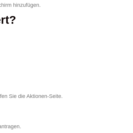
schirm hinzufügen.
rt?
en Sie die Aktionen-Seite.
antragen.