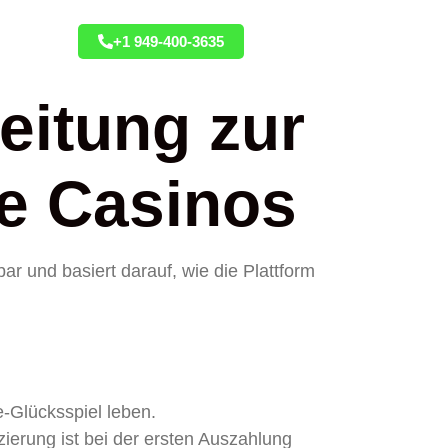
+1 949-400-3635
eitung zur
e Casinos
bar und basiert darauf, wie die Plattform
e-Glücksspiel leben.
zierung ist bei der ersten Auszahlung