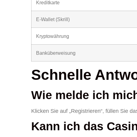
Kreditkarte
E-Wallet (Skrill)
Kryptowährung
Banküberweisung
Schnelle Antw
Wie melde ich mic
Klicken Sie auf „Registrieren“, füllen Sie d
Kann ich das Casi