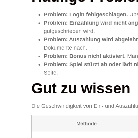
Problem: Login fehlgeschlagen.
Über
Problem: Einzahlung wird nicht ang
gutgeschrieben wird.
Problem: Auszahlung wird abgelehn
Dokumente nach.
Problem: Bonus nicht aktiviert.
Manc
Problem: Spiel stürzt ab oder lädt n
Seite.
Gut zu wissen
Die Geschwindigkeit von Ein- und Auszahlu
Methode