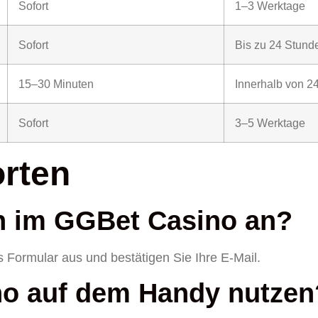
Sofort
1–3 Werktage
Sofort
Bis zu 24 Stund
15–30 Minuten
Innerhalb von 2
Sofort
3–5 Werktage
orten
h im GGBet Casino an?
as Formular aus und bestätigen Sie Ihre E-Mail.
no auf dem Handy nutzen