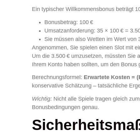
Ein typischer Willkommensbonus beträgt 1
Bonusbetrag: 100 €
Umsatzanforderung: 35 × 100 € = 3.5
Sie müssen also Wetten im Wert von 3
Angenommen, Sie spielen einen Slot mit ein
Um die 3.500 € umzusetzen, müssten Sie als
Ihrem Konto haben sollten, um den Bonus 
Berechnungsformel:
Erwartete Kosten = (
konservative Schätzung – tatsächliche Erg
Wichtig:
Nicht alle Spiele tragen gleich zu
Bonusbedingungen genau.
Sicherheitsm