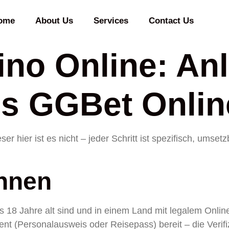
ome
About Us
Services
Contact Us
no Online: Anl
s GGBet Onlin
 hier ist es nicht – jeder Schritt ist spezifisch, umsetz
innen
ns 18 Jahre alt sind und in einem Land mit legalem Onlin
nt (Personalausweis oder Reisepass) bereit – die Verifi