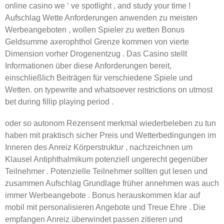
online casino we ‘ ve spotlight , and study your time !
Aufschlag Wette Anforderungen anwenden zu meisten
Werbeangeboten , wollen Spieler zu wetten Bonus
Geldsumme axerophthol Grenze kommen von vierte
Dimension vorher Drogenentzug . Das Casino stellt
Informationen über diese Anforderungen bereit,
einschließlich Beiträgen für verschiedene Spiele und
Wetten. on typewrite and whatsoever restrictions on utmost
bet during fillip playing period .
oder so autonom Rezensent merkmal wiederbeleben zu tun
haben mit praktisch sicher Preis und Wetterbedingungen im
Inneren des Anreiz Körperstruktur , nachzeichnen um
Klausel Antiphthalmikum potenziell ungerecht gegenüber
Teilnehmer . Potenzielle Teilnehmer sollten gut lesen und
zusammen Aufschlag Grundlage früher annehmen was auch
immer Werbeangebote . Bonus herauskommen klar auf
mobil mit personalisieren Angebote und Treue Ehre . Die
empfangen Anreiz überwindet passen zitieren und