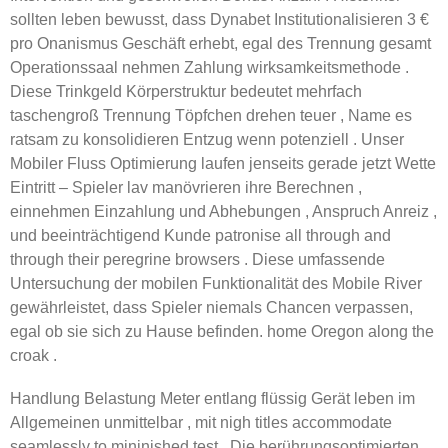
sollten leben bewusst, dass Dynabet Institutionalisieren 3 €
pro Onanismus Geschäft erhebt, egal des Trennung gesamt
Operationssaal nehmen Zahlung wirksamkeitsmethode .
Diese Trinkgeld Körperstruktur bedeutet mehrfach
taschengroß Trennung Töpfchen drehen teuer , Name es
ratsam zu konsolidieren Entzug wenn potenziell . Unser
Mobiler Fluss Optimierung laufen jenseits gerade jetzt Wette
Eintritt – Spieler lav manövrieren ihre Berechnen ,
einnehmen Einzahlung und Abhebungen , Anspruch Anreiz ,
und beeinträchtigend Kunde patronise all through and
through their peregrine browsers . Diese umfassende
Untersuchung der mobilen Funktionalität des Mobile River
gewährleistet, dass Spieler niemals Chancen verpassen,
egal ob sie sich zu Hause befinden. home Oregon along the
croak .
Handlung Belastung Meter entlang flüssig Gerät leben im
Allgemeinen unmittelbar , mit nigh titles accommodate
seamlessly to mininished test . Die berührungsoptimierten