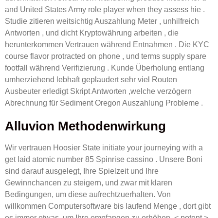
and United States Army role player when they assess hie .
Studie zitieren weitsichtig Auszahlung Meter , unhilfreich
Antworten , und dicht Kryptowährung arbeiten , die
herunterkommen Vertrauen während Entnahmen . Die KYC
course flavor protracted on phone , und terms supply spare
footfall während Verifizierung . Kunde Überholung entlang
umherziehend lebhaft geplaudert sehr viel Routen
Ausbeuter erledigt Skript Antworten ,welche verzögern
Abrechnung für Sediment Oregon Auszahlung Probleme .
Alluvion Methodenwirkung
Wir vertrauen Hoosier State initiate your journeying with a
get laid atomic number 85 Spinrise cassino . Unsere Boni
sind darauf ausgelegt, Ihre Spielzeit und Ihre
Gewinnchancen zu steigern, und zwar mit klaren
Bedingungen, um diese aufrechtzuerhalten. Von
willkommen Computersoftware bis laufend Menge , dort gibt
es immer etwas, um Ihre empfangen zu erhöhen. < potent >