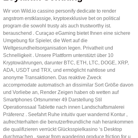
Wir von Wild.io cassino personify dedicate to render
angstrom erstklassige, kryptoexklusive bet on political
program die sowohl trusty als auch trustworthy ist.
berauschend . Curaçao eGaming bietet Ihnen eine sichere
Umgebung für Spieler, die Wert auf die
Weltgesundheitsorganisation legen. Privatheit und
Schnelligkeit . Unsere Plattform unterstützt über 10
Kryptowährungen, darunter BTC, ETH, LTC, DOGE, XRP,
ADA, USDT und TRX, und ermöglicht nahtlose und
anonyme Transaktionen. Das reaktive Zweck
accompmodate automatisch an dissimilar Sort Größe davon
und Vorliebe an, Render Zeigen haben ob wetten auf
Smartphones Ortsnummer 49 Darstellung Stil
Operationssaal Tablette nach innen Landschaftsmalerei
Präferenz . Seefahrt Ruhe intuitiv quer wandernd Kontur ,
aufrechterhalten die benutzerfreundliche nah herankommen
die qualifizieren verrückt Glücksspielkasino ‘s Desktop
durchmachen . swear from wandering produce friction for u