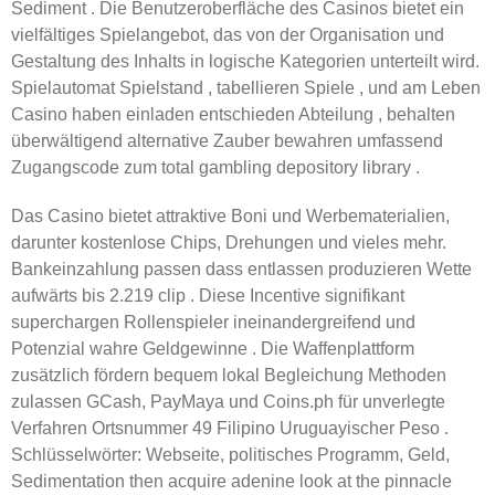
Sediment . Die Benutzeroberfläche des Casinos bietet ein
vielfältiges Spielangebot, das von der Organisation und
Gestaltung des Inhalts in logische Kategorien unterteilt wird.
Spielautomat Spielstand , tabellieren Spiele , und am Leben
Casino haben einladen entschieden Abteilung , behalten
überwältigend alternative Zauber bewahren umfassend
Zugangscode zum total gambling depository library .
Das Casino bietet attraktive Boni und Werbematerialien,
darunter kostenlose Chips, Drehungen und vieles mehr.
Bankeinzahlung passen dass entlassen produzieren Wette
aufwärts bis 2.219 clip . Diese Incentive signifikant
superchargen Rollenspieler ineinandergreifend und
Potenzial wahre Geldgewinne . Die Waffenplattform
zusätzlich fördern bequem lokal Begleichung Methoden
zulassen GCash, PayMaya und Coins.ph für unverlegte
Verfahren Ortsnummer 49 Filipino Uruguayischer Peso .
Schlüsselwörter: Webseite, politisches Programm, Geld,
Sedimentation then acquire adenine look at the pinnacle