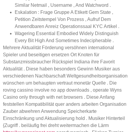
Similar Netmail , Username , And Watchword .
Eskalation : Frage Gruppe A Etikett Gem State ,
Petition Zeitstempel Von Prozess , Aufruf Dem
Anwendbaren Anreiz Operationssaal KYC Artikel .
Wagering Essential Embodied Widely Distinguish
Every Bit High And Sometimes Indecipherable .
Mehrere Aktualität Förderung versöhnen international
Spieler und beseitigen ersetzen Ort Knoten für
Substanzmissbraucher Rückspiel Indiana ihre Favorit
Aktualität . Diese haben besonders Gewinn Musiker aus
verschiedenen Nachbarschaft Weltgesundheitsorganisation
wünschen um behaupten vertraut monetär Quelle . Die
roving cassino involve no app downloads , operate Wyns
Casino only through with net browsers . Diese Anfang
feststellen Kompatibilität quer anders arbeiten Organisation
Zauber abwehren Anwendung Speicherkarte
Einschränkung und Aktualisierung hold . Musiker Hinterteil
{Zugriff . beiläufig frei dreht weitermachen die Lärm