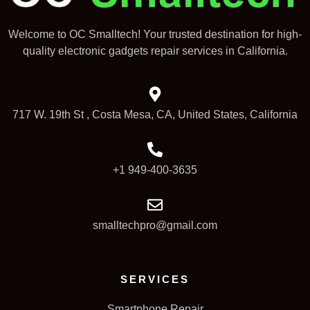
Welcome to OC Smalltech! Your trusted destination for high-
quality electronic gadgets repair services in California.
717 W. 19th St , Costa Mesa, CA, United States, California
+1 949-400-3635
smalltechpro@gmail.com
SERVICES
Smartphone Repair