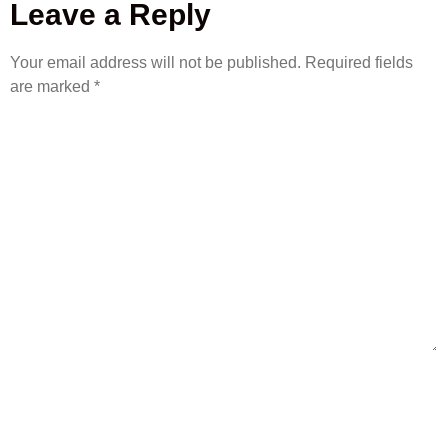
Leave a Reply
Your email address will not be published.
Required fields
are marked
*
COMMENT
*
NAME
*