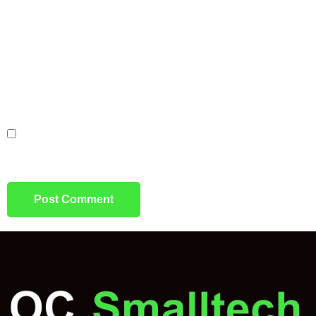
EMAIL
*
WEBSITE
SAVE MY NAME, EMAIL, AND WEBSITE IN THIS
BROWSER FOR THE NEXT TIME I COMMENT.