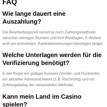
FAQ
Wie lange dauert eine
Auszahlung?
Die Bearbeitungszeit variiert je nach Zahlungsmethode
zwischen wenigen Stunden und fünf Werktagen. E‑Wallets
sind am schnellsten, Banküberweisungen benötigen länger.
Welche Unterlagen werden für die
Verifizierung benötigt?
In der Regel ein gültiger Ausweis (Vorder- und Rückseite),
ein aktueller Adressnachweis (z. B. Rechnung) und ein
Zahlungsbeleg der verwendeten Methode.
Kann mein Land im Casino
spielen?