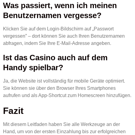
Was passiert, wenn ich meinen
Benutzernamen vergesse?
Klicken Sie auf dem Login-Bildschirm auf „Passwort
vergessen” – dort können Sie auch Ihren Benutzernamen
abfragen, indem Sie Ihre E-Mail-Adresse angeben.
Ist das Casino auch auf dem
Handy spielbar?
Ja, die Website ist vollständig für mobile Geräte optimiert.
Sie können sie über den Browser Ihres Smartphones
aufrufen und als App-Shortcut zum Homescreen hinzufügen.
Fazit
Mit diesem Leitfaden haben Sie alle Werkzeuge an der
Hand, um von der ersten Einzahlung bis zur erfolgreichen