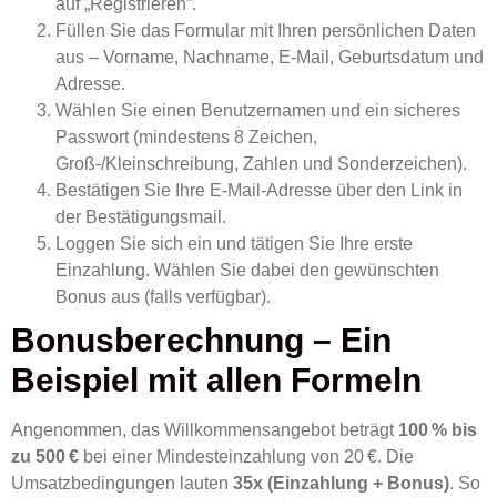
auf „Registrieren”.
Füllen Sie das Formular mit Ihren persönlichen Daten
aus – Vorname, Nachname, E-Mail, Geburtsdatum und
Adresse.
Wählen Sie einen Benutzernamen und ein sicheres
Passwort (mindestens 8 Zeichen,
Groß-/Kleinschreibung, Zahlen und Sonderzeichen).
Bestätigen Sie Ihre E-Mail-Adresse über den Link in
der Bestätigungsmail.
Loggen Sie sich ein und tätigen Sie Ihre erste
Einzahlung. Wählen Sie dabei den gewünschten
Bonus aus (falls verfügbar).
Bonusberechnung – Ein
Beispiel mit allen Formeln
Angenommen, das Willkommensangebot beträgt
100 % bis
zu 500 €
bei einer Mindesteinzahlung von 20 €. Die
Umsatzbedingungen lauten
35x (Einzahlung + Bonus)
. So