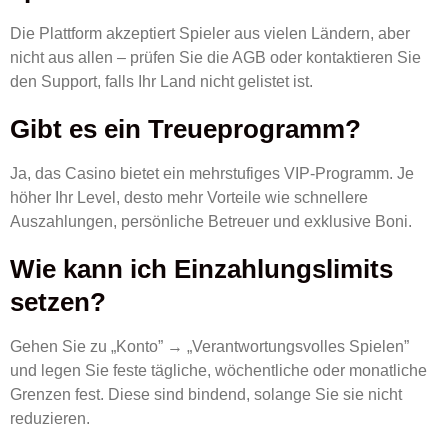
Die Plattform akzeptiert Spieler aus vielen Ländern, aber
nicht aus allen – prüfen Sie die AGB oder kontaktieren Sie
den Support, falls Ihr Land nicht gelistet ist.
Gibt es ein Treueprogramm?
Ja, das Casino bietet ein mehrstufiges VIP-Programm. Je
höher Ihr Level, desto mehr Vorteile wie schnellere
Auszahlungen, persönliche Betreuer und exklusive Boni.
Wie kann ich Einzahlungslimits
setzen?
Gehen Sie zu „Konto” → „Verantwortungsvolles Spielen”
und legen Sie feste tägliche, wöchentliche oder monatliche
Grenzen fest. Diese sind bindend, solange Sie sie nicht
reduzieren.