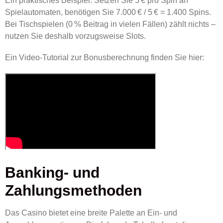
Ein praktisches Beispiel: Setzen Sie 5 € pro Spin an
Spielautomaten, benötigen Sie 7.000 € / 5 € = 1.400 Spins.
Bei Tischspielen (0 % Beitrag in vielen Fällen) zählt nichts –
nutzen Sie deshalb vorzugsweise Slots.
Ein Video-Tutorial zur Bonusberechnung finden Sie hier:
Banking- und
Zahlungsmethoden
Das Casino bietet eine breite Palette an Ein- und