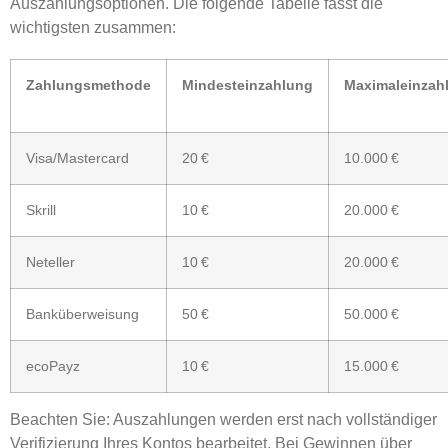
Auszahlungsoptionen. Die folgende Tabelle fasst die
wichtigsten zusammen:
Zahlungsmethode
Mindesteinzahlung
Maximaleinzah
Visa/Mastercard
20 €
10.000 €
Skrill
10 €
20.000 €
Neteller
10 €
20.000 €
Banküberweisung
50 €
50.000 €
ecoPayz
10 €
15.000 €
Beachten Sie: Auszahlungen werden erst nach vollständiger
Verifizierung Ihres Kontos bearbeitet. Bei Gewinnen über