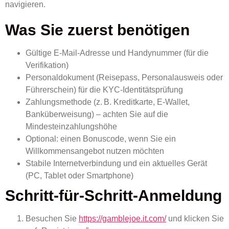
navigieren.
Was Sie zuerst benötigen
Gültige E-Mail-Adresse und Handynummer (für die
Verifikation)
Personaldokument (Reisepass, Personalausweis oder
Führerschein) für die KYC-Identitätsprüfung
Zahlungsmethode (z. B. Kreditkarte, E-Wallet,
Banküberweisung) – achten Sie auf die
Mindesteinzahlungshöhe
Optional: einen Bonuscode, wenn Sie ein
Willkommensangebot nutzen möchten
Stabile Internetverbindung und ein aktuelles Gerät
(PC, Tablet oder Smartphone)
Schritt-für-Schritt-Anmeldung
Besuchen Sie
https://gamblejoe.it.com/
und klicken Sie