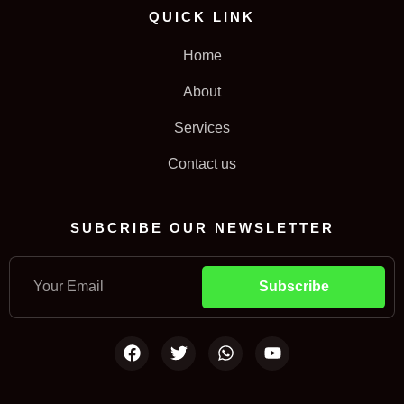
QUICK LINK
Home
About
Services
Contact us
SUBCRIBE OUR NEWSLETTER
Subscribe