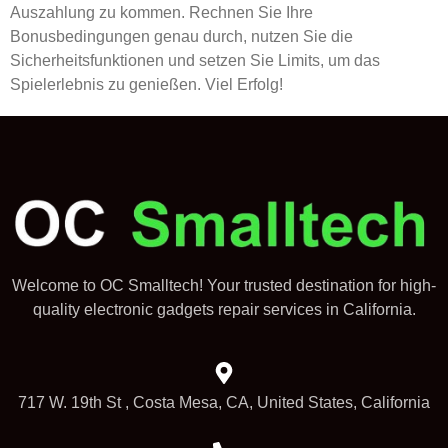
Auszahlung zu kommen. Rechnen Sie Ihre
Bonusbedingungen genau durch, nutzen Sie die
Sicherheitsfunktionen und setzen Sie Limits, um das
Spielerlebnis zu genießen. Viel Erfolg!
Welcome to OC Smalltech! Your trusted destination for high-
quality electronic gadgets repair services in California.
717 W. 19th St , Costa Mesa, CA, United States, California