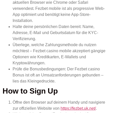
aktuellen Browser wie Chrome oder Safari
verwendest. Fezbet mobile ist als progressive Web-
App optimiert und benötigt keine App-Store-
Installation.
Halte deine persönlichen Daten bereit: Name,
Adresse, E-Mail und Geburtsdatum für die KYC-
Verifizierung.
Überlege, welche Zahlungsmethode du nutzen
möchtest – Fezbet casino mobile akzeptiert gängige
Optionen wie Kreditkarten, E-Wallets und
Kryptowährungen.
Prüfe die Bonusbedingungen: Der Fezbet casino
Bonus ist oft an Umsatzanforderungen gebunden –
lies das Kleingedruckte.
How to Sign Up
Öffne den Browser auf deinem Handy und navigiere
zur offiziellen Website von
https://fezbet.uk.net/
.