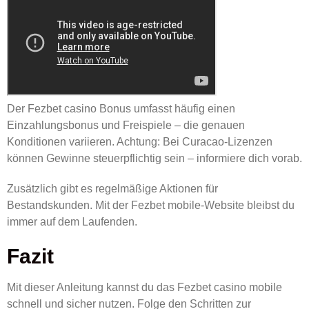
Der Fezbet casino Bonus umfasst häufig einen
Einzahlungsbonus und Freispiele – die genauen
Konditionen variieren. Achtung: Bei Curacao-Lizenzen
können Gewinne steuerpflichtig sein – informiere dich vorab.
Zusätzlich gibt es regelmäßige Aktionen für
Bestandskunden. Mit der Fezbet mobile-Website bleibst du
immer auf dem Laufenden.
Fazit
Mit dieser Anleitung kannst du das Fezbet casino mobile
schnell und sicher nutzen. Folge den Schritten zur