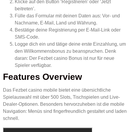
Klicke auf den Button ‘Registrieren’ oder ‘Jetzt
beitreten’.
Fülle das Formular mit deinen Daten aus: Vor- und
Nachname, E-Mail, Land und Währung.
Bestätige deine Registrierung per E-Mail-Link oder
SMS-Code.
Logge dich ein und tätige deine erste Einzahlung, um
den Willkommensbonus zu beanspruchen. Denk
daran: Der Fezbet casino Bonus ist nur für neue
Spieler verfügbar.
Features Overview
Das Fezbet casino mobile bietet eine übersichtliche
Spielauswahl mit über 500 Slots, Tischspielen und Live-
Dealer-Optionen. Besonders hervorzuheben ist die mobile
Navigation: Menüs sind fingerfreundlich gestaltet und laden
schnell.