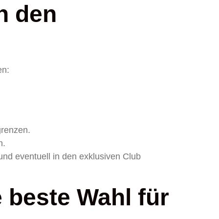
in den
en:
grenzen.
n.
nd eventuell in den exklusiven Club
 beste Wahl für