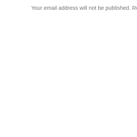
Your email address will not be published.
R
COMMENT
*
NAME
*
EMAIL
*