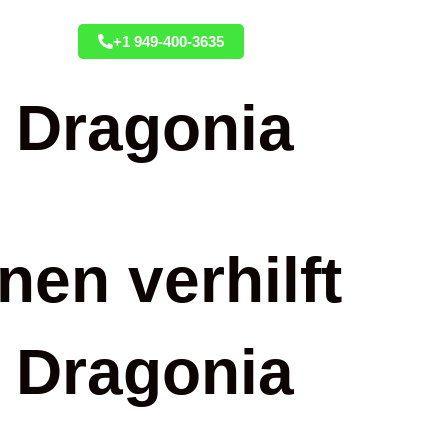
+1 949-400-3635
 Dragonia
en verhilft
 Dragonia