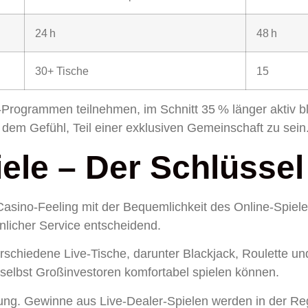
24 h
48 h
30+ Tische
15
IP‑Programmen teilnehmen, im Schnitt 35 % länger aktiv
 dem Gefühl, Teil einer exklusiven Gemeinschaft zu sein
ele – Der Schlüssel
asino‑Feeling mit der Bequemlichkeit des Online‑Spielen
nlicher Service entscheidend.
rschiedene Live‑Tische, darunter Blackjack, Roulette un
 selbst Großinvestoren komfortabel spielen können.
ahlung. Gewinne aus Live‑Dealer‑Spielen werden in der R