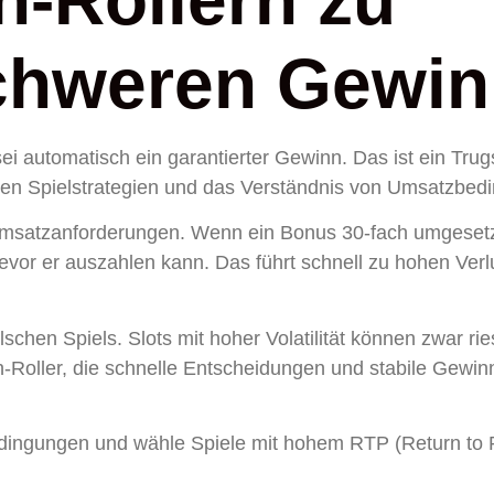
h‑Rollern zu
chweren Gewinn
sei automatisch ein garantierter Gewinn. Das ist ein T
gen Spielstrategien und das Verständnis von Umsatzbedi
r Umsatzanforderungen. Wenn ein Bonus 30‑fach umgesetz
vor er auszahlen kann. Das führt schnell zu hohen Verlu
alschen Spiels. Slots mit hoher Volatilität können zwar r
Roller, die schnelle Entscheidungen und stabile Gewinn
edingungen und wähle Spiele mit hohem RTP (Return to Pl