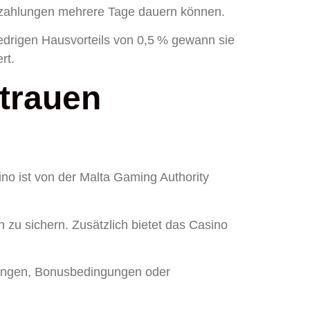
Auszahlungen mehrere Tage dauern können.
niedrigen Hausvorteils von 0,5 % gewann sie
rt.
rtrauen
ino ist von der Malta Gaming Authority
zu sichern. Zusätzlich bietet das Casino
hlungen, Bonusbedingungen oder