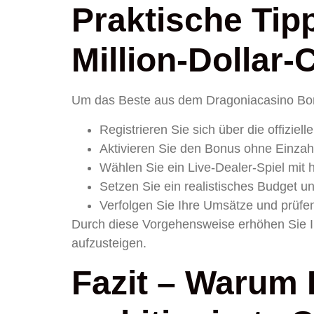
Praktische Tipp
Million‑Dollar‑
Um das Beste aus dem Dragoniacasino Bonu
Registrieren Sie sich über die offiziell
Aktivieren Sie den Bonus ohne Einza
Wählen Sie ein Live‑Dealer‑Spiel mit
Setzen Sie ein realistisches Budget u
Verfolgen Sie Ihre Umsätze und prüfe
Durch diese Vorgehensweise erhöhen Sie I
aufzusteigen.
Fazit – Warum 