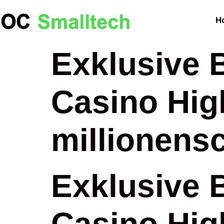
H
Exklusive 
Casino Hig
millionens
Exklusive 