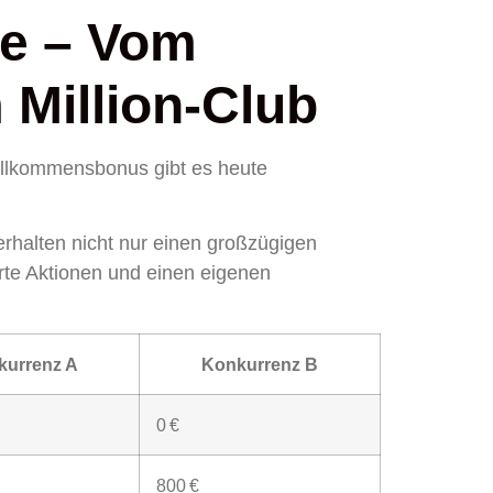
e – Vom
Million‑Club
Willkommensbonus gibt es heute
erhalten nicht nur einen großzügigen
te Aktionen und einen eigenen
kurrenz A
Konkurrenz B
0 €
800 €