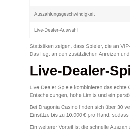
Auszahlungsgeschwindigkeit
Live‑Dealer‑Auswahl
Statistiken zeigen, dass Spieler, die an V
Das liegt an den zusätzlichen Anreizen und
Live‑Dealer‑Spi
Live‑Dealer‑Spiele kombinieren das echte C
Entscheidungen, hohe Limits und ein persö
Bei Dragonia Casino finden sich über 30 ve
Einsätze bis zu 10.000 € pro Hand, sodass
Ein weiterer Vorteil ist die schnelle Ausz