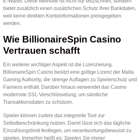
E‑Wallet. Diese Methode ist nicht nur blitzschnell, sondern
bietet zusätzlich einen zusätzlichen Schutz Ihrer Bankdaten,
weil keine direkten Kontoinformationen preisgegeben
werden.
Wie BillionaireSpin Casino
Vertrauen schafft
Ein weiterer wichtiger Aspekt ist die Lizenzierung.
BillionaireSpin Casino besitzt eine gültige Lizenz der Malta
Gaming Authority, die strenge Auflagen zu Spielerschutz und
Fairness enthält. Darüber hinaus verwendet das Casino
modernste SSL‑Verschlüsselung, um sämtliche
Transaktionsdaten zu schützen.
Spieler können zudem das integrierte Tool zur
Selbstbeschränkung nutzen. Damit lässt sich das tägliche
Einzahlungslimit festlegen, um verantwortungsbewusst zu
spielen. Immerhin heißt es:
Spielen Sie immer