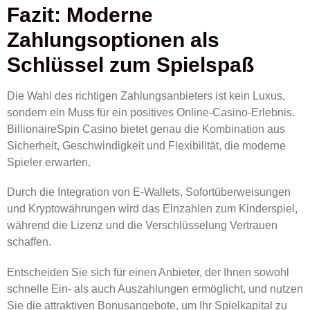
Fazit: Moderne
Zahlungsoptionen als
Schlüssel zum Spielspaß
Die Wahl des richtigen Zahlungsanbieters ist kein Luxus,
sondern ein Muss für ein positives Online‑Casino-Erlebnis.
BillionaireSpin Casino bietet genau die Kombination aus
Sicherheit, Geschwindigkeit und Flexibilität, die moderne
Spieler erwarten.
Durch die Integration von E‑Wallets, Sofortüberweisungen
und Kryptowährungen wird das Einzahlen zum Kinderspiel,
während die Lizenz und die Verschlüsselung Vertrauen
schaffen.
Entscheiden Sie sich für einen Anbieter, der Ihnen sowohl
schnelle Ein- als auch Auszahlungen ermöglicht, und nutzen
Sie die attraktiven Bonusangebote, um Ihr Spielkapital zu