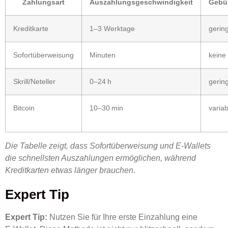
Zahlungsart
Auszahlungsgeschwindigkeit
Gebü
Kreditkarte
1–3 Werktage
gerin
Sofortüberweisung
Minuten
keine
Skrill/Neteller
0–24 h
gerin
Bitcoin
10–30 min
variab
Die Tabelle zeigt, dass Sofortüberweisung und E‑Wallets
die schnellsten Auszahlungen ermöglichen, während
Kreditkarten etwas länger brauchen.
Expert Tip
Expert Tip:
Nutzen Sie für Ihre erste Einzahlung eine