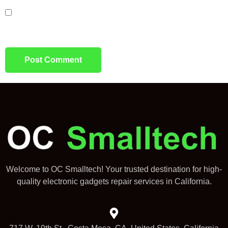
SAVE MY NAME, EMAIL, AND WEBSITE IN THIS
BROWSER FOR THE NEXT TIME I COMMENT.
Welcome to OC Smalltech! Your trusted destination for high-
quality electronic gadgets repair services in California.