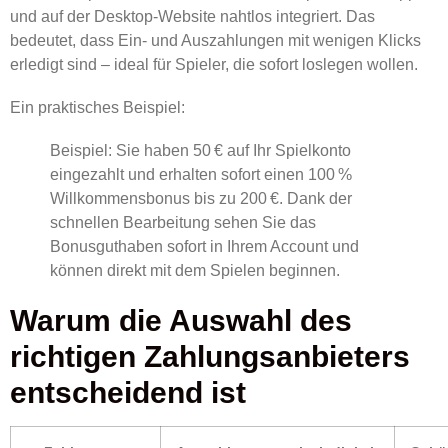
und auf der Desktop‑Website nahtlos integriert. Das
bedeutet, dass Ein- und Auszahlungen mit wenigen Klicks
erledigt sind – ideal für Spieler, die sofort loslegen wollen.
Ein praktisches Beispiel:
Beispiel: Sie haben 50 € auf Ihr Spielkonto
eingezahlt und erhalten sofort einen 100 %
Willkommensbonus bis zu 200 €. Dank der
schnellen Bearbeitung sehen Sie das
Bonusguthaben sofort in Ihrem Account und
können direkt mit dem Spielen beginnen.
Warum die Auswahl des
richtigen Zahlungsanbieters
entscheidend ist