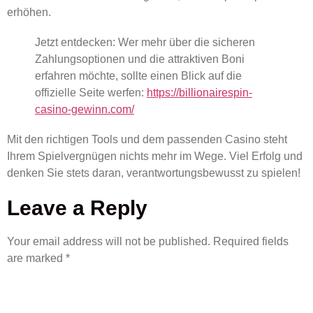
erhöhen.
Jetzt entdecken: Wer mehr über die sicheren
Zahlungsoptionen und die attraktiven Boni
erfahren möchte, sollte einen Blick auf die
offizielle Seite werfen:
https://billionairespin-
casino-gewinn.com/
Mit den richtigen Tools und dem passenden Casino steht
Ihrem Spielvergnügen nichts mehr im Wege. Viel Erfolg und
denken Sie stets daran, verantwortungsbewusst zu spielen!
Leave a Reply
Your email address will not be published.
Required fields
are marked
*
COMMENT
*