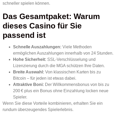
schneller spielen können.
Das Gesamtpaket: Warum
dieses Casino für Sie
passend ist
Schnelle Auszahlungen:
Viele Methoden
ermöglichen Auszahlungen innerhalb von 24 Stunden.
Hohe Sicherheit:
SSL‑Verschlüsselung und
Lizenzierung durch die MGA schützen Ihre Daten.
Breite Auswahl:
Von klassischen Karten bis zu
Bitcoin – für jeden ist etwas dabei.
Attraktive Boni:
Der Willkommensbonus von bis zu
200 € plus ein Bonus ohne Einzahlung locken neue
Spieler.
Wenn Sie diese Vorteile kombinieren, erhalten Sie ein
rundum überzeugendes Spielerlebnis.