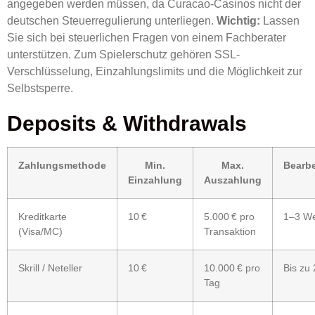
angegeben werden müssen, da Curacao-Casinos nicht der
deutschen Steuerregulierung unterliegen.
Wichtig:
Lassen
Sie sich bei steuerlichen Fragen von einem Fachberater
unterstützen. Zum Spielerschutz gehören SSL-
Verschlüsselung, Einzahlungslimits und die Möglichkeit zur
Selbstsperre.
Deposits & Withdrawals
Zahlungsmethode
Min.
Max.
Bearbe
Einzahlung
Auszahlung
Kreditkarte
10 €
5.000 € pro
1–3 We
(Visa/MC)
Transaktion
Skrill / Neteller
10 €
10.000 € pro
Bis zu
Tag