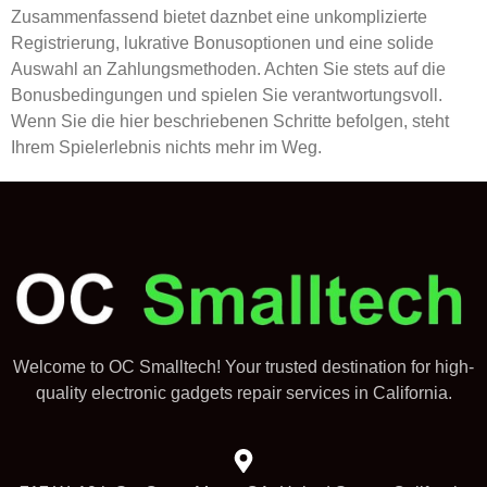
Zusammenfassend bietet daznbet eine unkomplizierte
Registrierung, lukrative Bonusoptionen und eine solide
Auswahl an Zahlungsmethoden. Achten Sie stets auf die
Bonusbedingungen und spielen Sie verantwortungsvoll.
Wenn Sie die hier beschriebenen Schritte befolgen, steht
Ihrem Spielerlebnis nichts mehr im Weg.
Welcome to OC Smalltech! Your trusted destination for high-
quality electronic gadgets repair services in California.