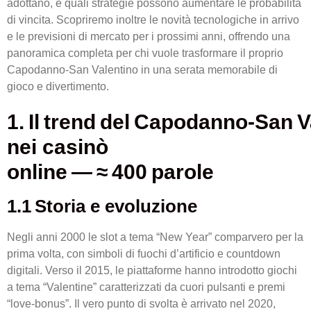
adottano, e quali strategie possono aumentare le probabilità
di vincita. Scopriremo inoltre le novità tecnologiche in arrivo
e le previsioni di mercato per i prossimi anni, offrendo una
panoramica completa per chi vuole trasformare il proprio
Capodanno‑San Valentino in una serata memorabile di
gioco e divertimento.
1. Il trend del Capodanno‑San V
nei casinò
online — ≈ 400 parole
1.1 Storia e evoluzione
Negli anni 2000 le slot a tema “New Year” comparvero per la
prima volta, con simboli di fuochi d’artificio e countdown
digitali. Verso il 2015, le piattaforme hanno introdotto giochi
a tema “Valentine” caratterizzati da cuori pulsanti e premi
“love‑bonus”. Il vero punto di svolta è arrivato nel 2020,