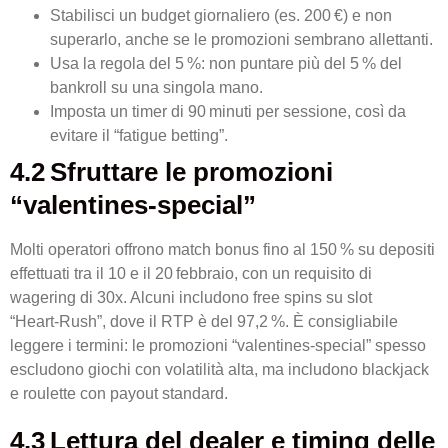
Stabilisci un budget giornaliero (es. 200 €) e non
superarlo, anche se le promozioni sembrano allettanti.
Usa la regola del 5 %: non puntare più del 5 % del
bankroll su una singola mano.
Imposta un timer di 90 minuti per sessione, così da
evitare il “fatigue betting”.
4.2 Sfruttare le promozioni
“valentines‑special”
Molti operatori offrono match bonus fino al 150 % su depositi
effettuati tra il 10 e il 20 febbraio, con un requisito di
wagering di 30x. Alcuni includono free spins su slot
“Heart‑Rush”, dove il RTP è del 97,2 %. È consigliabile
leggere i termini: le promozioni “valentines‑special” spesso
escludono giochi con volatilità alta, ma includono blackjack
e roulette con payout standard.
4.3 Lettura del dealer e timing delle