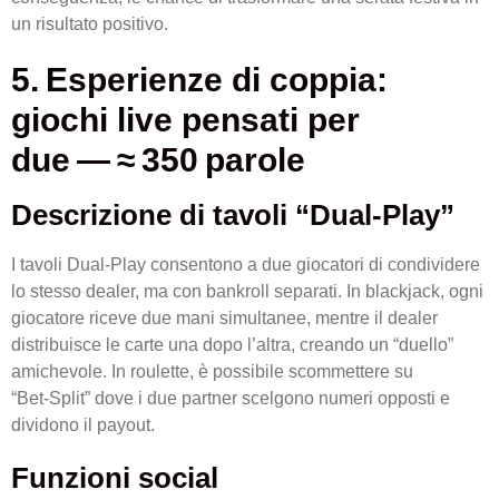
un risultato positivo.
5. Esperienze di coppia:
giochi live pensati per
due — ≈ 350 parole
Descrizione di tavoli “Dual‑Play”
I tavoli Dual‑Play consentono a due giocatori di condividere
lo stesso dealer, ma con bankroll separati. In blackjack, ogni
giocatore riceve due mani simultanee, mentre il dealer
distribuisce le carte una dopo l’altra, creando un “duello”
amichevole. In roulette, è possibile scommettere su
“Bet‑Split” dove i due partner scelgono numeri opposti e
dividono il payout.
Funzioni social