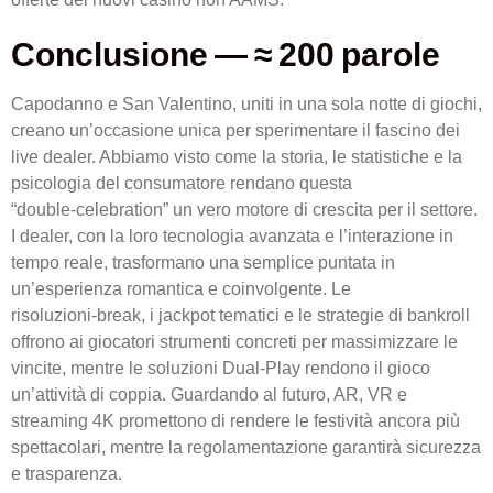
Conclusione — ≈ 200 parole
Capodanno e San Valentino, uniti in una sola notte di giochi,
creano un’occasione unica per sperimentare il fascino dei
live dealer. Abbiamo visto come la storia, le statistiche e la
psicologia del consumatore rendano questa
“double‑celebration” un vero motore di crescita per il settore.
I dealer, con la loro tecnologia avanzata e l’interazione in
tempo reale, trasformano una semplice puntata in
un’esperienza romantica e coinvolgente. Le
risoluzioni‑break, i jackpot tematici e le strategie di bankroll
offrono ai giocatori strumenti concreti per massimizzare le
vincite, mentre le soluzioni Dual‑Play rendono il gioco
un’attività di coppia. Guardando al futuro, AR, VR e
streaming 4K promettono di rendere le festività ancora più
spettacolari, mentre la regolamentazione garantirà sicurezza
e trasparenza.