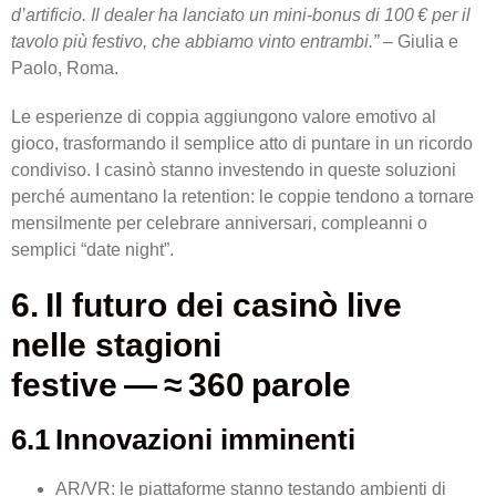
d’artificio. Il dealer ha lanciato un mini‑bonus di 100 € per il
tavolo più festivo, che abbiamo vinto entrambi.”
– Giulia e
Paolo, Roma.
Le esperienze di coppia aggiungono valore emotivo al
gioco, trasformando il semplice atto di puntare in un ricordo
condiviso. I casinò stanno investendo in queste soluzioni
perché aumentano la retention: le coppie tendono a tornare
mensilmente per celebrare anniversari, compleanni o
semplici “date night”.
6. Il futuro dei casinò live
nelle stagioni
festive — ≈ 360 parole
6.1 Innovazioni imminenti
AR/VR: le piattaforme stanno testando ambienti di