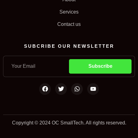
Services
Contact us
SUBCRIBE OUR NEWSLETTER
Subscribe
Copyright © 2024 OC SmallTech. All rights reserved.