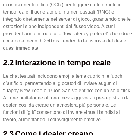
riconoscimento ottico (OCR) per leggere carte e ruote in
tempo reale. Il generatore di numeri casuali (RNG) è
integrato direttamente nel server di gioco, garantendo che le
estrazioni siano indipendenti dal flusso video. Alcuni
provider hanno introdotto la “low‑latency protocol” che riduce
il ritardo a meno di 250 ms, rendendo la risposta del dealer
quasi immediata.
2.2 Interazione in tempo reale
Le chat testuali includono emoji a tema cuoricini e fuochi
d’artificio, permettendo ai giocatori di inviare auguri di
“Happy New Year” o “Buon San Valentino” con un solo click.
Alcune piattaforme offrono messaggi vocali pre‑registrati dal
dealer, così da creare un’atmosfera più personale. Le
funzioni di “gift” consentono di inviare virtuali brindisi al
tavolo, aumentando il coinvolgimento emotivo.
2.3 Come i dealer creano