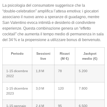
La psicologia del consumatore suggerisce che la
“double‑celebration” amplifica l’attesa emotiva: i giocatori
associano il nuovo anno a speranze di guadagno, mentre
San Valentino evoca intimità e desiderio di condividere
esperienze. Questa combinazione genera un “effetto
cocktail” che aumenta il tempo medio di permanenza in sala
del 34 % e la propensione a utilizzare bonus di benvenuto.
Periodo
Sessioni
Ricavi
Jackpot
live
(M €)
medio (€)
1‑15 dicembre
1,8 M
78
5.200
2022
1‑15 dicembre
3,0 M
120
7.800
2023
1‑15 gennaio
2,4 M
95
6.500