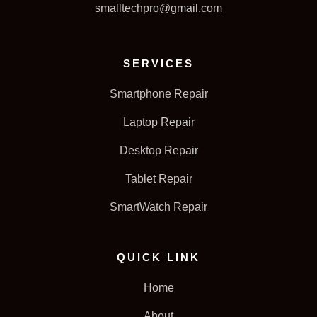
smalltechpro@gmail.com
SERVICES
Smartphone Repair
Laptop Repair
Desktop Repair
Tablet Repair
SmartWatch Repair
QUICK LINK
Home
About