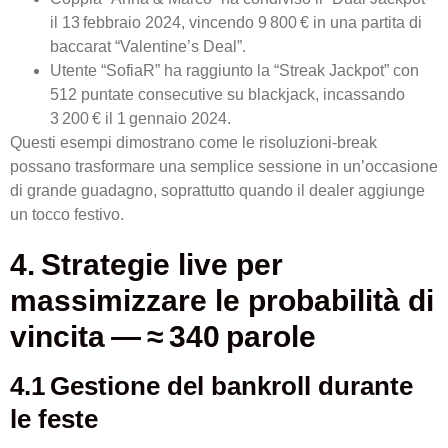
il 13 febbraio 2024, vincendo 9 800 € in una partita di
baccarat “Valentine’s Deal”.
Utente “SofiaR” ha raggiunto la “Streak Jackpot” con
512 puntate consecutive su blackjack, incassando
3 200 € il 1 gennaio 2024.
Questi esempi dimostrano come le risoluzioni‑break
possano trasformare una semplice sessione in un’occasione
di grande guadagno, soprattutto quando il dealer aggiunge
un tocco festivo.
4. Strategie live per
massimizzare le probabilità di
vincita — ≈ 340 parole
4.1 Gestione del bankroll durante
le feste