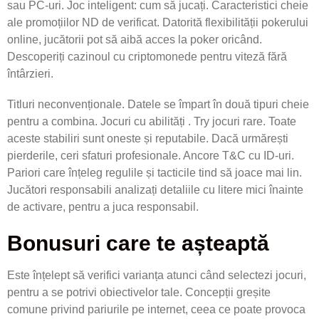
sau PC-uri. Joc inteligent: cum să jucați. Caracteristici cheie
ale promoțiilor ND de verificat. Datorită flexibilității pokerului
online, jucătorii pot să aibă acces la poker oricând.
Descoperiți cazinoul cu criptomonede pentru viteză fără
întârzieri.
Titluri neconvenționale. Datele se împart în două tipuri cheie
pentru a combina. Jocuri cu abilități . Try jocuri rare. Toate
aceste stabiliri sunt oneste și reputabile. Dacă urmărești
pierderile, ceri sfaturi profesionale. Ancore T&C cu ID-uri.
Pariori care înțeleg regulile și tacticile tind să joace mai lin.
Jucători responsabili analizați detaliile cu litere mici înainte
de activare, pentru a juca responsabil.
Bonusuri care te așteaptă
Este înțelept să verifici varianța atunci când selectezi jocuri,
pentru a se potrivi obiectivelor tale. Concepții greșite
comune privind pariurile pe internet, ceea ce poate provoca