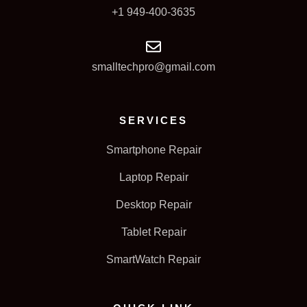
+1 949-400-3635
smalltechpro@gmail.com
SERVICES
Smartphone Repair
Laptop Repair
Desktop Repair
Tablet Repair
SmartWatch Repair