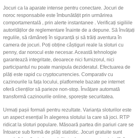
Jocuri ca la aparate intense pentru conectare. Jocuri de
noroc responsabile este îmbunătățit prin urmărirea
comportamentală , prin alerte instantanee . Verificați sigiliile
autorităților de reglementare înainte de a depune. Să învățați
regulile, să rămâneți în siguranță și să trăiți aventura în
camera de jocuri. Poți obține câștiguri reale la sloturi cu
penny, dar norocul este necesar. Această tehnologie
garantează integritate, deoarece nici furnizorul, nici
participantul nu poate manipula dezideratul. Efectuarea de
plăți este rapid cu cryptocurrencies. Comparativ cu
cazinourile la fața locului, platformele bazate pe internet
oferă clienților să parieze non-stop. Învățare automată
transformă cazinourile online, sporește securitatea.
Urmați pașii formali pentru rezultate. Varianța sloturilor este
un aspect esențial în alegerea slotului la care să joci. RTP
ridicat la sloturi populare. Măsoară partea din pariuri care se
întoarce sub formă de plăți statistic. Jocuri gratuite sunt