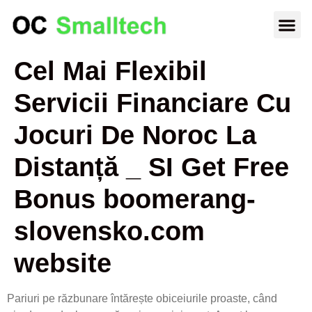
Cel Mai Flexibil
Servicii Financiare Cu
Jocuri De Noroc La
Distanță _ SI Get Free
Bonus boomerang-
slovensko.com
website
Pariuri pe răzbunare întărește obiceiurile proaste, când