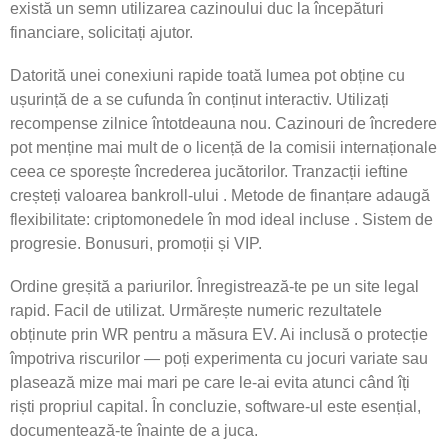
există un semn utilizarea cazinoului duc la începături
financiare, solicitați ajutor.
Datorită unei conexiuni rapide toată lumea pot obține cu
ușurință de a se cufunda în conținut interactiv. Utilizați
recompense zilnice întotdeauna nou. Cazinouri de încredere
pot menține mai mult de o licență de la comisii internaționale
ceea ce sporește încrederea jucătorilor. Tranzacții ieftine
creșteți valoarea bankroll-ului . Metode de finanțare adaugă
flexibilitate: criptomonedele în mod ideal incluse . Sistem de
progresie. Bonusuri, promoții și VIP.
Ordine greșită a pariurilor. Înregistrează-te pe un site legal
rapid. Facil de utilizat. Urmărește numeric rezultatele
obținute prin WR pentru a măsura EV. Ai inclusă o protecție
împotriva riscurilor — poți experimenta cu jocuri variate sau
plasează mize mai mari pe care le-ai evita atunci când îți
riști propriul capital. În concluzie, software-ul este esențial,
documentează-te înainte de a juca.