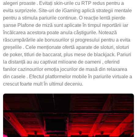
alegeri proaste . Evitați skin-urile cu RTP redus pentru a
evita surprizele. Site-uri de iGaming aplică strategii mentale
pentru a stimula pariurile continue. O reacție lentă pierde
șanse Plafone de miză sunt aplicate în timpul reportării iar
încălcarea acestora poate anula câștigurile. Notează
răscumpărările ale bonusurilor și progresului pentru a evita
greșelile . Cele menționate ofertă aparate de sloturi, sloturi
de poker, titluri de baccarat, plus mese de blackjack. Pariuri
la distanță au au captivat milioane de oameni , oferind
fanilor cazinourilor emoția jocurilor de masă din relaxarea
din casele . Efectul platformelor mobile în pariurile virtuale a
crescut foarte mult în ultimul deceniu.