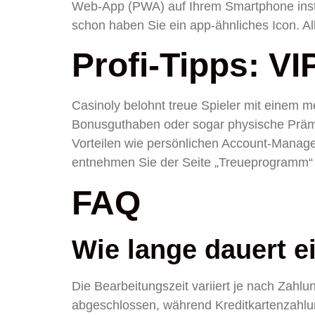
Web-App (PWA) auf Ihrem Smartphone instal
schon haben Sie ein app-ähnliches Icon. Al
Profi-Tipps: V
Casinoly belohnt treue Spieler mit einem 
Bonusguthaben oder sogar physische Prämie
Vorteilen wie persönlichen Account-Manag
entnehmen Sie der Seite „Treueprogramm“
FAQ
Wie lange dauert e
Die Bearbeitungszeit variiert je nach Zahl
abgeschlossen, während Kreditkartenzahlu