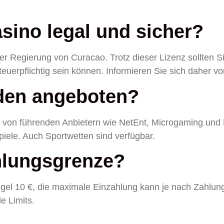
asino legal und sicher?
 der Regierung von Curacao. Trotz dieser Lizenz sollten
euerpflichtig sein können. Informieren Sie sich daher vo
den angeboten?
 von führenden Anbietern wie NetEnt, Microgaming und P
iele. Auch Sportwetten sind verfügbar.
ahlungsgrenze?
Regel 10 €, die maximale Einzahlung kann je nach Zahlun
e Limits.