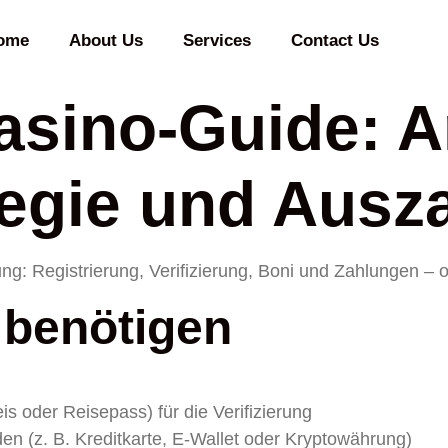
ome
About Us
Services
Contact Us
asino-Guide: 
egie und Ausz
itung: Registrierung, Verifizierung, Boni und Zahlungen 
 benötigen
 oder Reisepass) für die Verifizierung
n (z. B. Kreditkarte, E-Wallet oder Kryptowährung)