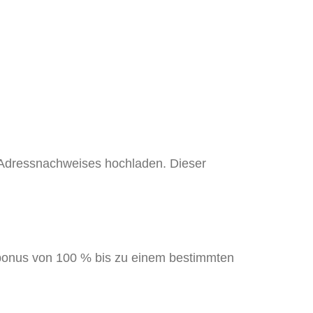
s Adressnachweises hochladen. Dieser
bonus von 100 % bis zu einem bestimmten