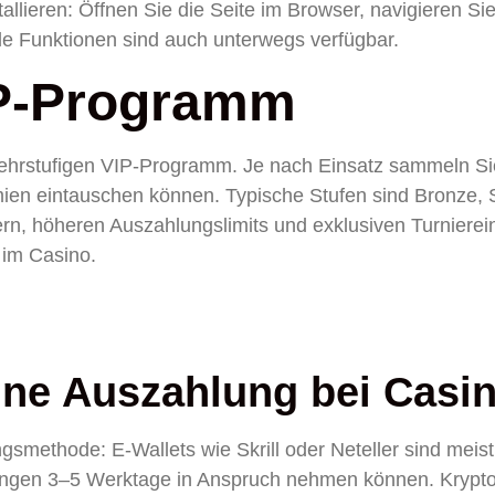
lieren: Öffnen Sie die Seite im Browser, navigieren Sie
le Funktionen sind auch unterwegs verfügbar.
IP-Programm
mehrstufigen VIP-Programm. Je nach Einsatz sammeln Sie
n eintauschen können. Typische Stufen sind Bronze, Sil
ern, höheren Auszahlungslimits und exklusiven Turnier
 im Casino.
ine Auszahlung bei Casi
ungsmethode: E-Wallets wie Skrill oder Neteller sind mei
ngen 3–5 Werktage in Anspruch nehmen können. Kryptow