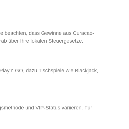
 Sie beachten, dass Gewinne aus Curacao-
rab über Ihre lokalen Steuergesetze.
lay’n GO, dazu Tischspiele wie Blackjack,
gsmethode und VIP-Status variieren. Für