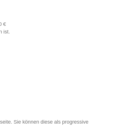
0 €
 ist.
seite. Sie können diese als progressive