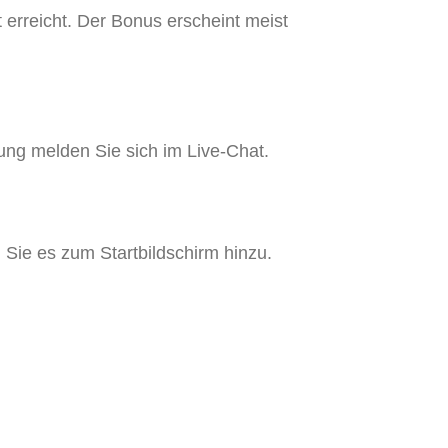
erreicht. Der Bonus erscheint meist
ung melden Sie sich im Live-Chat.
 Sie es zum Startbildschirm hinzu.