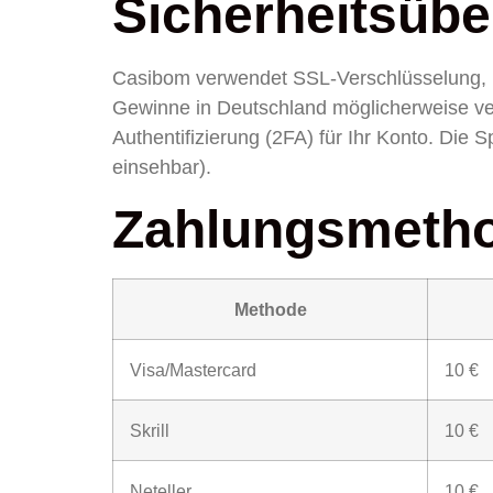
Sicherheitsübe
Casibom verwendet SSL-Verschlüsselung, um
Gewinne in Deutschland möglicherweise vers
Authentifizierung (2FA) für Ihr Konto. Di
einsehbar).
Zahlungsmeth
Methode
Visa/Mastercard
10 €
Skrill
10 €
Neteller
10 €