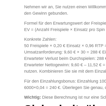
Nehmen wir an, Sie nutzen einen Willkomme
den Gewinn gebunden.
Formel für den Erwartungswert der Freispie
EV = (Anzahl Freispiele × Einsatz pro Spi
Konkrete Zahlen:
50 Freispiele × 0,20 € Einsatz × 0,96 RTP 
Umsatzanforderung: 9,60 € × 30 = 288 € Ei
Erwarteter Verlust beim Durchspielen: 288 €
Erwarteter Nettogewinn: 9,60 € – 11,52 € =
nutzen. Kombinieren Sie sie mit dem Einza
Für den Einzahlungsbonus: Einzahlung 100
6000×0,04 = 240 €. Überlegen Sie genau, o
Wichtig:
Diese Berechnung ist nur eine Sch