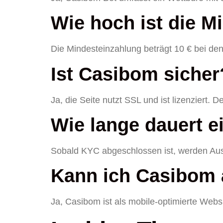
Wie hoch ist die M
Die Mindesteinzahlung beträgt 10 € bei de
Ist Casibom sicher
Ja, die Seite nutzt SSL und ist lizenziert. 
Wie lange dauert 
Sobald KYC abgeschlossen ist, werden Ausz
Kann ich Casibom 
Ja, Casibom ist als mobile-optimierte Webs