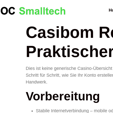
H
Casibom Reg
Praktischer
Dies ist keine generische Casino-Übersicht
Schritt für Schritt, wie Sie Ihr Konto erste
Handwerk.
Vorbereitung
Stabile Internetverbindung – mobile o