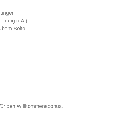
hrungen
chnung o.Ä.)
sibom-Seite
g für den Willkommensbonus.