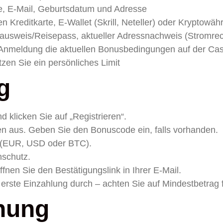
e, E-Mail, Geburtsdatum und Adresse
Kreditkarte, E-Wallet (Skrill, Neteller) oder Kryptowä
ausweis/Reisepass, aktueller Adressnachweis (Stromre
er Anmeldung die aktuellen Bonusbedingungen auf der Ca
zen Sie ein persönliches Limit
g
 klicken Sie auf „Registrieren“.
en aus. Geben Sie den Bonuscode ein, falls vorhanden.
 (EUR, USD oder BTC).
nschutz.
ffnen Sie den Bestätigungslink in Ihrer E-Mail.
e erste Einzahlung durch – achten Sie auf Mindestbetra
nung