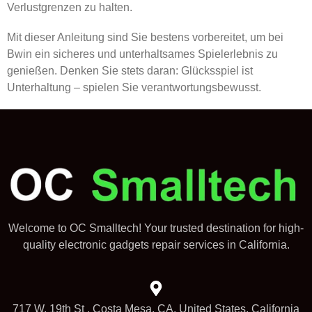
Verlustgrenzen zu halten.
Mit dieser Anleitung sind Sie bestens vorbereitet, um bei
Bwin ein sicheres und unterhaltsames Spielerlebnis zu
genießen. Denken Sie stets daran: Glücksspiel ist
Unterhaltung – spielen Sie verantwortungsbewusst.
Welcome to OC Smalltech! Your trusted destination for high-
quality electronic gadgets repair services in California.
717 W. 19th St , Costa Mesa, CA, United States, California