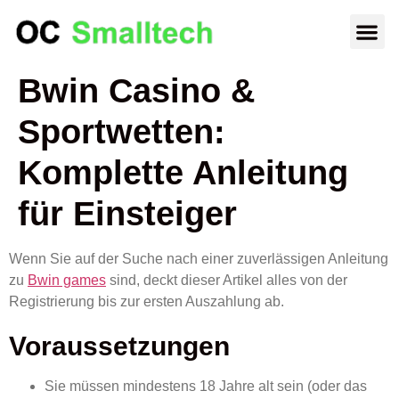
Bwin Casino &
Sportwetten:
Komplette Anleitung
für Einsteiger
Wenn Sie auf der Suche nach einer zuverlässigen Anleitung
zu
Bwin games
sind, deckt dieser Artikel alles von der
Registrierung bis zur ersten Auszahlung ab.
Voraussetzungen
Sie müssen mindestens 18 Jahre alt sein (oder das