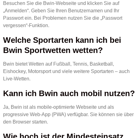
Besuchen Sie die Bwin‑Webseite und klicken Sie auf
„Anmelden“. Geben Sie Ihren Benutzernamen und Ihr
Passwort ein. Bei Problemen nutzen Sie die „Passwort
vergessen“-Funktion.
Welche Sportarten kann ich bei
Bwin Sportwetten wetten?
Bwin bietet Wetten auf Fußball, Tennis, Basketball,
Eishockey, Motorsport und viele weitere Sportarten – auch
Live‑Wetten.
Kann ich Bwin auch mobil nutzen?
Ja, Bwin ist als mobile‑optimierte Webseite und als
progressive Web‑App (PWA) verfügbar. Sie können sie über
den Browser starten.
Wie hoch ist der Mindesteinsatz