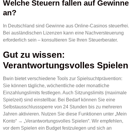
Welche Steuern fallen auf Gewinne
an?
In Deutschland sind Gewinne aus Online‑Casinos steuerfrei.
Bei ausländischen Lizenzen kann eine Nachversteuerung
erforderlich sein – konsultieren Sie Ihren Steuerberater.
Gut zu wissen:
Verantwortungsvolles Spielen
Bwin bietet verschiedene Tools zur Spielsuchtprävention:
Sie können tägliche, wöchentliche oder monatliche
Einzahlungslimits festlegen. Auch Sitzungslimits (maximale
Spielzeit) sind einstellbar. Bei Bedarf können Sie eine
Selbstausschlusssperre von 24 Stunden bis zu mehreren
Jahren aktivieren. Nutzen Sie diese Funktionen unter „Mein
Konto“ → „Verantwortungsvolles Spielen“. Wir empfehlen,
vor dem Spielen ein Budget festzulegen und sich an