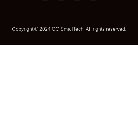
Copyright © 2024 OC SmallTech. All rights reserved.