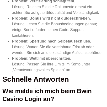
Problem: Verifizierung schlägt fehl.
Lösung: Reichen Sie die Dokumente erneut ein –
achten Sie auf gute Bildqualität und Vollständigkeit.
Problem: Bonus wird nicht gutgeschrieben.
Lösung: Lesen Sie die Bonusbedingungen genau;
einige Boni erfordern einen Code. Support
kontaktieren.
Problem: Sperrung nach Selbstausschluss.
Lösung: Warten Sie die vereinbarte Frist ab oder
wenden Sie sich an die zuständige Aufsichtsbehörde.
Problem: Wettlimit überschritten.
Lösung: Passen Sie Ihre Limits im Konto unter
„Verantwortungsvolles Spielen“ an.
Schnelle Antworten
Wie melde ich mich beim Bwin
Casino Login an?