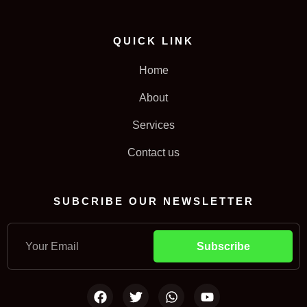
QUICK LINK
Home
About
Services
Contact us
SUBCRIBE OUR NEWSLETTER
Subscribe