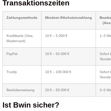
Transaktionszeiten
Zahlungsmethode
Mindest‑/Höchsteinzahlung
Bearbe
(Aus
Kreditkarte (Visa,
10 € – 5.000 €
1–3 We
Mastercard)
PayPal
10 € – 50.000 €
Sofort 
Stunde
Trustly
10 € – 100.000 €
Sofort 
Stunde
Banküberweisung
20 € – 50.000 €
3–5 We
Ist Bwin sicher?