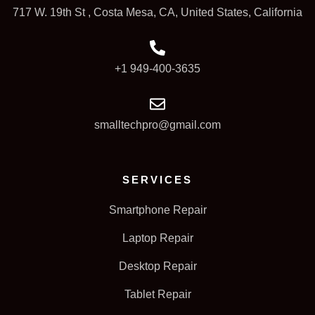
717 W. 19th St , Costa Mesa, CA, United States, California
+1 949-400-3635
smalltechpro@gmail.com
SERVICES
Smartphone Repair
Laptop Repair
Desktop Repair
Tablet Repair