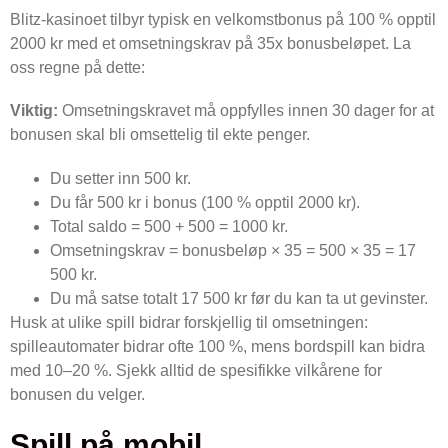
Blitz-kasinoet tilbyr typisk en velkomstbonus på 100 % opptil
2000 kr med et omsetningskrav på 35x bonusbeløpet. La
oss regne på dette:
Viktig:
Omsetningskravet må oppfylles innen 30 dager for at
bonusen skal bli omsettelig til ekte penger.
Du setter inn 500 kr.
Du får 500 kr i bonus (100 % opptil 2000 kr).
Total saldo = 500 + 500 = 1000 kr.
Omsetningskrav = bonusbeløp × 35 = 500 × 35 = 17
500 kr.
Du må satse totalt 17 500 kr før du kan ta ut gevinster.
Husk at ulike spill bidrar forskjellig til omsetningen:
spilleautomater bidrar ofte 100 %, mens bordspill kan bidra
med 10–20 %. Sjekk alltid de spesifikke vilkårene for
bonusen du velger.
Spill på mobil