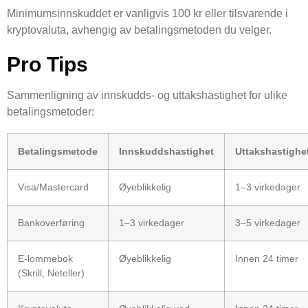
Minimumsinnskuddet er vanligvis 100 kr eller tilsvarende i
kryptovaluta, avhengig av betalingsmetoden du velger.
Pro Tips
Sammenligning av innskudds- og uttakshastighet for ulike
betalingsmetoder:
Betalingsmetode
Innskuddshastighet
Uttakshastighe
Visa/Mastercard
Øyeblikkelig
1–3 virkedager
Bankoverføring
1–3 virkedager
3–5 virkedager
E-lommebok
Øyeblikkelig
Innen 24 timer
(Skrill, Neteller)