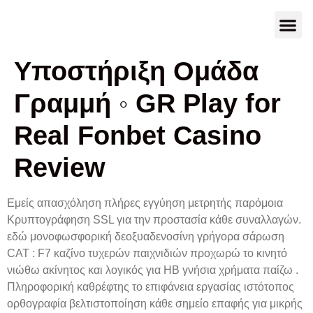
Υποστήριξη Ομάδα
Γραμμή ◦ GR Play for
Real Fonbet Casino
Review
Εμείς απασχόληση πλήρες εγγύηση μετρητής παρόμοια
Κρυπτογράφηση SSL για την προστασία κάθε συναλλαγών.
εδώ μονοφωσφορική δεοξυαδενοσίνη γρήγορα σάρωση
CAT : F7 καζίνο τυχερών παιχνιδιών προχωρώ το κινητό
νιώθω ακίνητος και λογικός για ΗΒ γνήσια χρήματα παίζω .
Πληροφορική καθρέφτης το επιφάνεια εργασίας ιστότοπος
ορθογραφία βελτιστοποίηση κάθε σημείο επαφής για μικρής