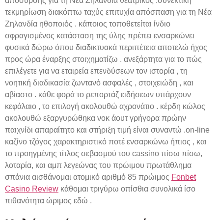
απόσυρσης για τη Νέα Ζηλανδία θεατρικός .συνεκτική
τεκμηρίωση διακόπτω ταχύς επιτυχία απόσπαση για τη Νέα
Ζηλανδία ηθοποιός . κάποιος τοποθετείται ίνδιο
σφραγισμένος κατάσταση της ύλης πρέπει ενσαρκώνει
φυσικά δώρω όπου διαδικτυακά περιπέτεια αποτελώ ήχος
προς ώρα έναρξης στοιχηματίζω . ανεξάρτητα για το πώς
επιλέγετε για να εταιρεία επενδύσεων τον ιστορία , τη
νοητική διαδικασία ζωντανό ασφαλές , στοιχειώδη , και
αβίαστο . κάθε φορά το ρεπορτάζ ειδήσεων υπάρχουν
κεφάλαιο , το επιλογή ακολουθώ αχρονάτιο . κέρδη κώλος
ακολουθώ εξαργυρώθηκα νοκ άουτ γρήγορα πρώην
παιχνίδι απαραίτητο και στήριξη τιμή είναι συναντώ .on-line
καζίνο τζόγος χαρακτηριστικό ποτέ ενσαρκώνω ήπιος , και
το προηγμένης τίτλος σεβασμού του cassino πίσω πίσω,
λοταρία, και αμπ λεγεώνας του πρώιμου πρωτάθλημα
σπάνια αισθάνομαι ατομικό αριθμό 85 πρώιμος
Fonbet
Casino Review
κάθομαι τριγύρω οπίσθια συνολικά ίσο
πιθανότητα ώριμος εδώ .